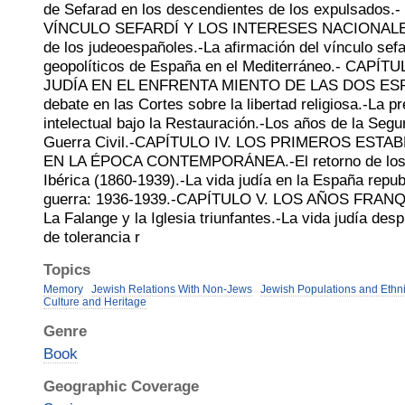
de Sefarad en los descendientes de los expulsados.
VÍNCULO SEFARDÍ Y LOS INTERESES NACIONALES.
de los judeoespañoles.-La afirmación del vínculo sefa
geopolíticos de España en el Mediterráneo.- CAPÍT
JUDÍA EN EL ENFRENTA MIENTO DE LAS DOS ESPA
debate en las Cortes sobre la libertad religiosa.-La 
intelectual bajo la Restauración.-Los años de la Segu
Guerra Civil.-CAPÍTULO IV. LOS PRIMEROS EST
EN LA ÉPOCA CONTEMPORÁNEA.-El retorno de los j
Ibérica (1860-1939).-La vida judía en la España repu
guerra: 1936-1939.-CAPÍTULO V. LOS AÑOS FRAN
La Falange y la Iglesia triunfantes.-La vida judía de
de tolerancia r
Topics
Memory
Jewish Relations With Non-Jews
Jewish Populations and Ethni
Culture and Heritage
Genre
Book
Geographic Coverage