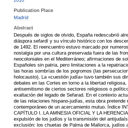
2010
Publication Place
Madrid
Abstract
Después de siglos de olvido, España redescubrió alr
diáspora sefardí y su vínculo histórico con los desce
de 1492. El reencuentro estuvo marcado por numero
nostalgia por una cultura preservada fuera de las fro
neocoloniales en el Mediterráneo; afirmaciones de sol
Españoles sin patria, pero limitaciones a la repatriac
las horas sombrías de los pogromos (las persecucion
holocausto). La «cuestión judía» tuvo también sus di
debates en las Cortes en torno a la libertad religiosa,
antisemitismo de ciertos sectores religiosos o políti
exaltación del legado de Sefarad. En el contexto actu
de las relaciones hispano-judías, esta obra pretende r
contemporáneo de un acercamiento mutuo. Índice 
CAPÍTULO I. LA AMNESIA OFICIAL Y LA HERENCI
expulsión de los judíos y la transmisión del antijuda
exclusión: los chuetas de Palma de Mallorca, judíos