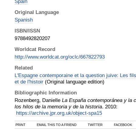
Spain
Original Language
Spanish
ISBN/ISSN
9788492820207
Worldcat Record
http://www.worldcat.org/oclc/667822793
Related
L'Espagne contemporaine et la question juive: Les fi
et de l'histoir
(Original language edition)
Bibliographic Information
Rozenberg, Danielle
La España contemporánea y la cu
los hilos de la memoria y de la historia
.
2010
:
https://archive.jpr.org.uk/object-spa15
PRINT
EMAIL THIS TO A FRIEND
TWITTER
FACEBOOK