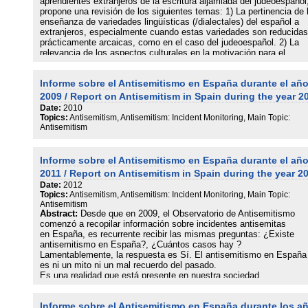
aprendientes extranjeros de la escritura aljamiada del judeoespañol
propone una revisión de los siguientes temas: 1) La pertinencia de 
enseñanza de variedades lingüísticas (/dialectales) del español a
extranjeros, especialmente cuando estas variedades son reducidas
prácticamente arcaicas, como en el caso del judeoespañol. 2) La
relevancia de los aspectos culturales en la motivación para el
aprendizaje de español. 3) La metodología de enseñanza-aprendiza
de la escritura, desde nuestros conocimientos de aprendizaje
Informe sobre el Antisemitismo en España durante el añ
lectoescritor infantil.
2009 / Report on Antisemitism in Spain during the year 2
Los resultados de la experiencia docente, y el análisis evaluativo d
Date:
2010
los procesos, sugiere los siguientes resultados: 1) La enseñanza d
Topics:
Antisemitism, Antisemitism: Incident Monitoring, Main Topic:
judeoespañol y variedades lingüísticas del español puede poseer
Antisemitism
interés, incluso hoy, si bien a destinatarios reducidos y con
competencias lingüísticas elevadas, como complemento al aprendi
general de la lengua. 2) Estos destinatarios se encuentran motivad
Informe sobre el Antisemitismo en España durante el añ
hacia el aprendizaje de esta variedad del español, principalmente
2011 / Report on Antisemitism in Spain during the year 2
dentro de un racimo de intereses en los que los contenidos cultural
Date:
2012
lingüísticos se encuentran fuertemente imbricados. 3) Los avances
Topics:
Antisemitism, Antisemitism: Incident Monitoring, Main Topic:
enseñanza-aprendizaje de la lectoescritura en los niveles educativ
Antisemitism
de Infantil y Primaria proporcionan herrmientas metodológicas apta
Abstract:
Desde que en 2009, el Observatorio de Antisemitismo
para su aplicación en la enseñanza de la lectura y escritura a adult
comenzó a recopilar información sobre incidentes antisemitas
en España, es recurrente recibir las mismas preguntas: ¿Existe
antisemitismo en España?, ¿Cuántos casos hay ?
Lamentablemente, la respuesta es Sí. El antisemitismo en España
es ni un mito ni un mal recuerdo del pasado.
Es una realidad que está presente en nuestra sociedad.
Pero mientras que la violencia física contra una persona o una
Informe sobre el Antisemitismo en España durante los a
propiedad judía son claramente actos antisemitas,