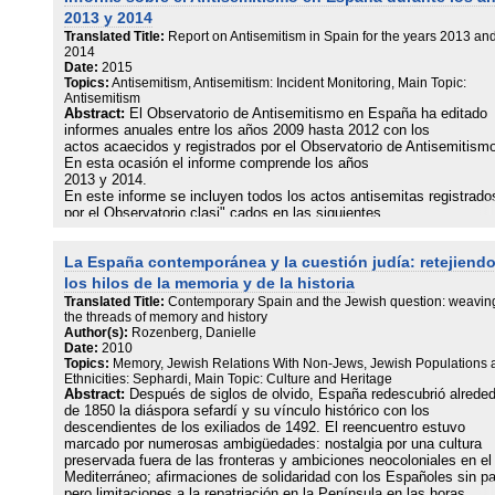
ciertas manifestaciones, actos e incluso palabras que forman parte
2013 y 2014
lenguaje cotidiano no son claramente
Translated Title:
Report on Antisemitism in Spain for the years 2013 an
identifi cados como antisemitas. Sin embargo, son estos los ejemp
2014
que nos ilustran acerca de cuan profundas
Date:
2015
son las raíces del odio antijudío en España. Un mal social tan anti
Topics:
Antisemitism, Antisemitism: Incident Monitoring, Main Topic:
como persistente y camaleónico.
Antisemitism
Muchos de las denuncias recibidas por este Observatorio a lo largo
Abstract:
El Observatorio de Antisemitismo en España ha editado
2011, refi eren a las huellas y residuos del
informes anuales entre los años 2009 hasta 2012 con los
odio que se han trasmitido a lo largo de la historia.
actos acaecidos y registrados por el Observatorio de Antisemitism
En esta ocasión el informe comprende los años
2013 y 2014.
En este informe se incluyen todos los actos antisemitas registrado
por el Observatorio clasi" cados en las siguientes
categorías:
Ataques contra las personas
La España contemporánea y la cuestión judía: retejiend
Ataques contra la propiedad
En los medios de comunicación
los hilos de la memoria y de la historia
Internet y redes sociales
Translated Title:
Contemporary Spain and the Jewish question: weavin
En el discurso público
the threads of memory and history
Banalización del Holocausto
Author(s):
Rozenberg, Danielle
Apología del nazismo
Date:
2010
Topics:
Memory, Jewish Relations With Non-Jews, Jewish Populations 
No se incluyen actividades generales de organizaciones antisemita
Ethnicities: Sephardi, Main Topic: Culture and Heritage
Abstract:
Después de siglos de olvido, España redescubrió alreded
ni información especí" ca sobre páginas webs y foros cuyo conteni
de 1850 la diáspora sefardí y su vínculo histórico con los
antisemita es permanente. El apartado 5: Actuaciones contra el
descendientes de los exiliados de 1492. El reencuentro estuvo
Antisemitismo, enumera los actos e iniciativas, avances y retroce
marcado por numerosas ambigüedades: nostalgia por una cultura
que se han producido durante los años 2013 y 2014
preservada fuera de las fronteras y ambiciones neocoloniales en el
Mediterráneo; afirmaciones de solidaridad con los Españoles sin pat
pero limitaciones a la repatriación en la Península en las horas