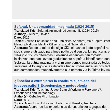
Sefarad. Una comunidad imaginada (1924-2015)
Translated Title:
Sefarad: An imagined community (1924-2015)
Author(s):
Aliberti, Davide
Date:
2019
Topics:
Jewish Populations and Ethnicities: Sephardi, Main Topic: Other
Memory, National Identity, Citizenship and Nationality
Abstract:
Desde la mitad del siglo XIX, el pasado judío español ha
sido siempre utilizado para fines políticos diversos. En particular, e
1924 y 2015, los diferentes Gobiernos españoles han tomado
iniciativas que han llevado gradualmente al país a identificarse con
Sefarad, la patria imaginaria y al mismo tiempo imaginada de todos
sefardíes. A lo largo de las décadas transcurridas entre las dos fe
que corresponden respectivamente a la primera y a la última ley pa
la concesión de la nacionalidad a los descendientes de los judíos
expulsados en 1492, la política de la memoria española relativa al
¿Enseñar a extranjeros la escritura aljamiada del
pasado judío ha sido progresivamente redefinida por una serie de a
simbólicos, conmemoraciones, exposiciones y leyes; pero también
judeoespañol? Experiencias y metodología
omisiones, mitos y mentiras. Este libro propone examinar ese pro
Translated Title:
Teaching Judeo-Spanish Writing to Foreigners?:
a través de sus principales etapas, todas caracterizadas por un
Experiences and Methodology
marcado filosefardismo que nunca ha dejado de existir en las polít
Author(s):
Ceballos Viro, Ignacio
españolas hacia los judíos.
Date:
2017
Topics:
Main Topic: Education, Ladino and Haketia, Teachers
Abstract:
A partir de las experiencias de enseñanza a grupos de