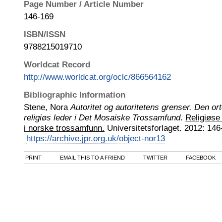
Page Number / Article Number
146-169
ISBN/ISSN
9788215019710
Worldcat Record
http://www.worldcat.org/oclc/866564162
Bibliographic Information
Stene, Nora
Autoritet og autoritetens grenser. Den o
religiøs leder i Det Mosaiske Trossamfund
.
Religiøse
i norske trossamfunn.
Universitetsforlaget
.
2012
:
146
https://archive.jpr.org.uk/object-nor13
PRINT
EMAIL THIS TO A FRIEND
TWITTER
FACEBOOK