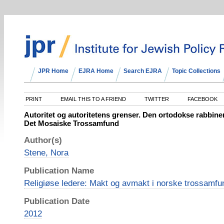
JPR Home
EJRA Home
Search EJRA
Topic Collections
PRINT
EMAIL THIS TO A FRIEND
TWITTER
FACEBOOK
Autoritet og autoritetens grenser. Den ortodokse rabbiner
Det Mosaiske Trossamfund
Author(s)
Stene, Nora
Publication Name
Religiøse ledere: Makt og avmakt i norske trossamfu
Publication Date
2012