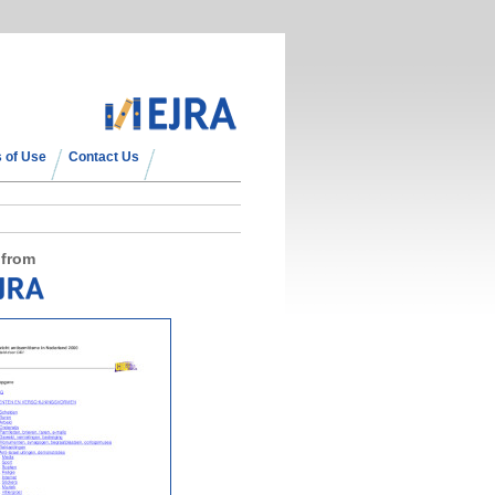
 of Use
Contact Us
 from