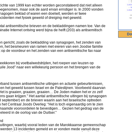
zichte van 1999 kan echter worden geconstateerd dat niet alleen
 toegenomen, maar ook de aard ervan ernstiger is. In 2000 vonden
synagogen beklad of waren een doelwit, werden er twee
cidenten met fysiek geweld of dreiging met geweld.
aantal antisemitische brieven en de bekladdingen namen toe. Van de
atie Internet ontving werd bijna de helft (203) als antisemitisch
Do
len gericht, zoals de bekladding van synagogen, het zenden van
gen, het besmeuren van ramen met eieren van een Joodse familie
op de voordeur en het zenden van een antisemitische fax naar
spreekkoren bij voetbalwedstrijden, het roepen van leuzen op
vuile Jood” naar een willekeurig persoon en het brengen van de
 verband tussen antisemitische uitingen en actuele gebeurtenissen,
 en het geweld tussen Israel en de Palestijnen. Voorbeeld daarvan
Het is graaien, graaien, graaien… De Joden maken het er zo zelf
ns gaan krijgen.” Het aantal antisemitische uitingen bij synagogen
nd september) en de brieven waarin aan het Israelische optreden
 het Centraal Joods Overleg: “Het is toch eigenaardig om te zien
naamde vooroordelen te bevestigen… Gezien het gedrag van de
 geleerd in de oorlog van de Duitser.”
nd
he uitingen, waarbij vooral leden van de Marokkaanse gemeenschap
der werden 13 incidenten gemeld en er vonden mede vanuit deze