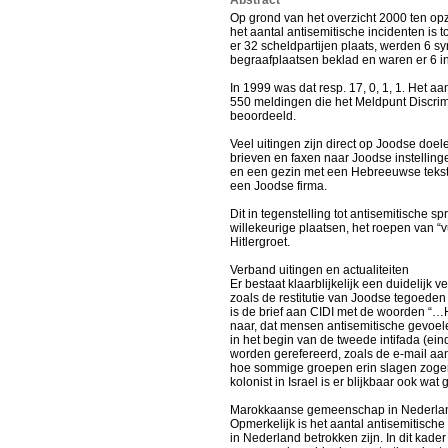
Abstract
Op grond van het overzicht 2000 ten op
het aantal antisemitische incidenten is
er 32 scheldpartijen plaats, werden 6 
begraafplaatsen beklad en waren er 6 in
In 1999 was dat resp. 17, 0, 1, 1. Het 
550 meldingen die het Meldpunt Discrimin
beoordeeld.
Veel uitingen zijn direct op Joodse doe
brieven en faxen naar Joodse instellin
en een gezin met een Hebreeuwse tekst 
een Joodse firma.
Dit in tegenstelling tot antisemitische 
willekeurige plaatsen, het roepen van “
Hitlergroet.
Verband uitingen en actualiteiten
Er bestaat klaarblijkelijk een duidelijk
zoals de restitutie van Joodse tegoeden
is de brief aan CIDI met de woorden “…
naar, dat mensen antisemitische gevoele
in het begin van de tweede intifada (ei
worden gerefereerd, zoals de e-mail aan
hoe sommige groepen erin slagen zoge
kolonist in Israel is er blijkbaar ook wat
Marokkaanse gemeenschap in Nederla
Opmerkelijk is het aantal antisemitisc
in Nederland betrokken zijn. In dit ka