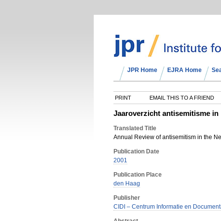
JPR Home
EJRA Home
Se
PRINT
EMAIL THIS TO A FRIEND
Jaaroverzicht antisemitisme in
Translated Title
Annual Review of antisemitism in the N
Publication Date
2001
Publication Place
den Haag
Publisher
CIDI – Centrum Informatie en Documenta