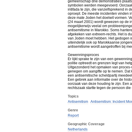
gemeenschap drie demonstraties plaats,
symbolen werden meegevoerd. Oorzaak va
intifada te zijn, die vanzelfsprekend i
oproept. De meeste incidenten vinden in
deze mate Joden het doelwit vormen. Ver
(24 maart 2001) wordt gewezen op de inv
mogelijkerwijs veelal om probleemjonger
antisemitisme in Marokko. Soms hantere
afgekeken van extreem-rechts. Het is du
van Joden moet hebben. Het gedogen in
uiteindelijk ook op Marokkaanse jongeren
antisemitisme wordt aangetroffen bij me
Gewenningsproces
Er lijkt sprake te zijn van een gewenn
politie optreedt en grenzen legt van h
Uitgezonderd het opmaken van proces-ver
genegen om aangifte op te nemen. Dat ka
een antisemitische scheldpartij meedeel
Een gebrek aan informatie over de histo
oorzaak van deze houding te zijn. Een a
rechtszaak startte tegen de persoon die
Topics
Antisemitism
Antisemitism: Incident Mo
Genre
Report
Geographic Coverage
Netherlands