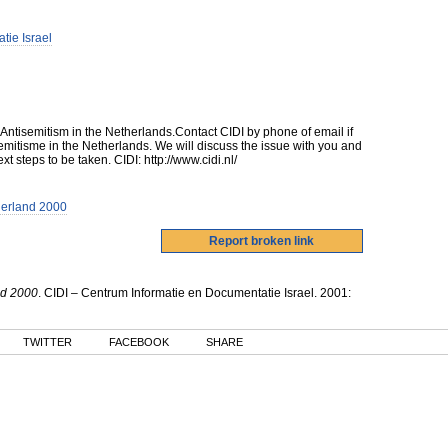
tie Israel
f Antisemitism in the Netherlands.Contact CIDI by phone of email if
mitisme in the Netherlands. We will discuss the issue with you and
t steps to be taken. CIDI: http://www.cidi.nl/
derland 2000
nd 2000
.
CIDI – Centrum Informatie en Documentatie Israel
.
2001
:
TWITTER
FACEBOOK
SHARE