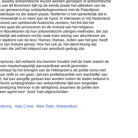
 waarbij antisemitische leuzen werden geroepen of antisemitische
n dit fenomeen lijkt op de eerste plaats het uitbreken van de
n deze gemeenschap solidariteitsgevoelens met de Palestijnen
derdaad na die datum plaats. Niettemin is het opmerkelijk dat in
moedelijk is er meer aan de hand. In interviews in Vrij Nederland
loed van ophitsende Arabische zenders, het feit dat het
en gaat die provoceren en de invloed van het religieus-
n Marokkanen bij hun antisemitische uitingen methoden, die zijn
idelijk dat extreem rechts vaak even weinig van allochtonen als
 stadions van de leus ‘Hamas, Hamas, Joden aan het gas’ heeft
 zijn invloed gehad. Hoe het ook zij, het stemt treurig dat
nsen die zelf het mikpunt van xenofoob gedrag zijn.
ingsproces, dat verband zou kunnen houden met de mate waarin de
etgeen maatschappelijk aanvaardbaar wordt gevonden.
baal bij het brengen van de Hitlergroet is de politie soms niet
n zelfs zo ver gaan, dat een politiebeambte een slachtoffer van
t, dat pas aangifte gedaan kan worden indien de dader bekend is.
rische achtergronden van antisemitisme lijkt een mogelijke
anwijzing hiervoor is de stelligheid, waarmee de politie een
 een agent voor ‘Jood’ had uitgescholden.
nitoring
Hate Crime
Main Topic: Antisemitism