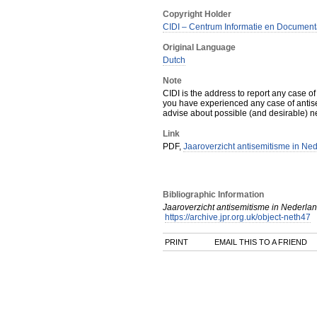
Copyright Holder
CIDI – Centrum Informatie en Documenta
Original Language
Dutch
Note
CIDI is the address to report any case o
you have experienced any case of antise
advise about possible (and desirable) nex
Link
PDF,
Jaaroverzicht antisemitisme in Ne
Bibliographic Information
Jaaroverzicht antisemitisme in Nederla
https://archive.jpr.org.uk/object-neth47
PRINT
EMAIL THIS TO A FRIEND