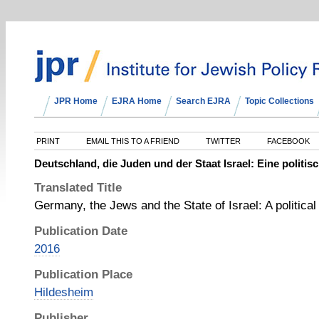
JPR Home
EJRA Home
Search EJRA
Topic Collections
PRINT
EMAIL THIS TO A FRIEND
TWITTER
FACEBOOK
Deutschland, die Juden und der Staat Israel: Eine polit
Translated Title
Germany, the Jews and the State of Israel: A political
Publication Date
2016
Publication Place
Hildesheim
Publisher