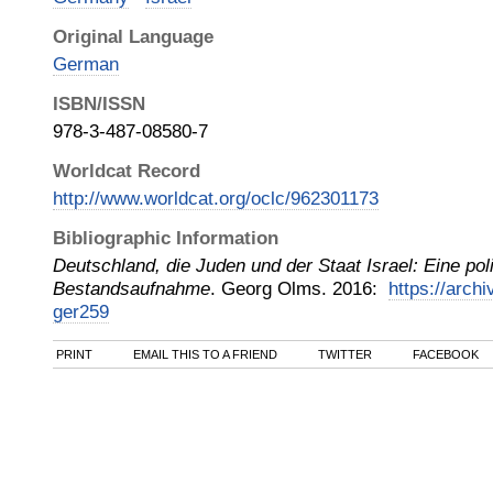
Original Language
German
ISBN/ISSN
978-3-487-08580-7
Worldcat Record
http://www.worldcat.org/oclc/962301173
Bibliographic Information
Deutschland, die Juden und der Staat Israel: Eine pol
Bestandsaufnahme
.
Georg Olms
.
2016
:
https://archi
ger259
PRINT
EMAIL THIS TO A FRIEND
TWITTER
FACEBOOK