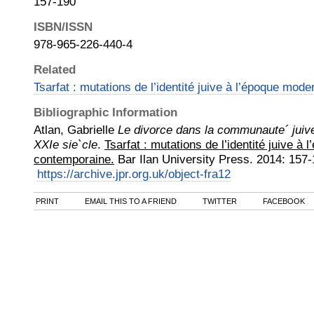
157-190
ISBN/ISSN
978-965-226-440-4
Related
Tsarfat : mutations de l’identité juive à l’époque mod
Bibliographic Information
Atlan, Gabrielle
Le divorce dans la communaute´ juive
XXIe sie`cle
.
Tsarfat : mutations de l’identité juive à
contemporaine.
Bar Ilan University Press
.
2014
:
157-
https://archive.jpr.org.uk/object-fra12
PRINT
EMAIL THIS TO A FRIEND
TWITTER
FACEBOOK