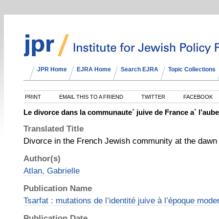
JPR Home
EJRA Home
Search EJRA
Topic Collections
PRINT
EMAIL THIS TO A FRIEND
TWITTER
FACEBOOK
Le divorce dans la communaute´ juive de France a` l’aube
Translated Title
Divorce in the French Jewish community at the dawn 
Author(s)
Atlan, Gabrielle
Publication Name
Tsarfat : mutations de l’identité juive à l’époque mod
Publication Date