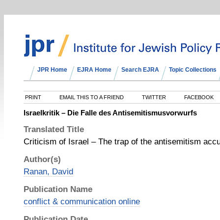
JPR Home
EJRA Home
Search EJRA
Topic Collections
PRINT
EMAIL THIS TO A FRIEND
TWITTER
FACEBOOK
Israelkritik – Die Falle des Antisemitismusvorwurfs
Translated Title
Criticism of Israel – The trap of the antisemitism acc
Author(s)
Ranan, David
Publication Name
conflict & communication online
Publication Date