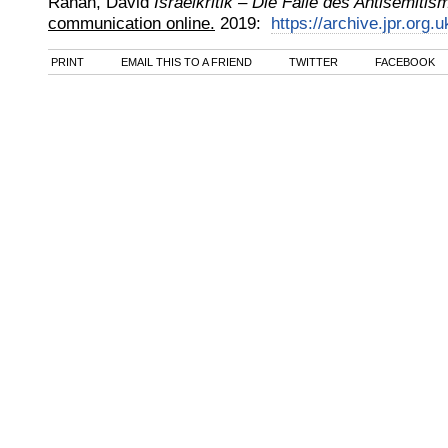
Ranan, David
Israelkritik – Die Falle des Antisemiti
communication online.
2019
:
https://archive.jpr.org.
PRINT
EMAIL THIS TO A FRIEND
TWITTER
FACEBOOK