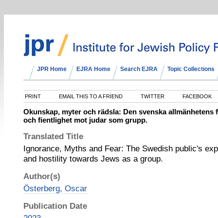
JPR Home
EJRA Home
Search EJRA
Topic Collections
PRINT
EMAIL THIS TO A FRIEND
TWITTER
FACEBOOK
Okunskap, myter och rädsla: Den svenska allmänhetens fö
och fientlighet mot judar som grupp.
Translated Title
Ignorance, Myths and Fear: The Swedish public's expl
and hostility towards Jews as a group.
Author(s)
Österberg, Oscar
Publication Date