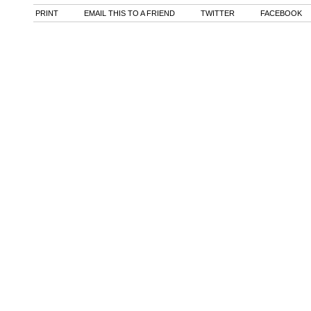
PRINT
EMAIL THIS TO A FRIEND
TWITTER
FACEBOOK