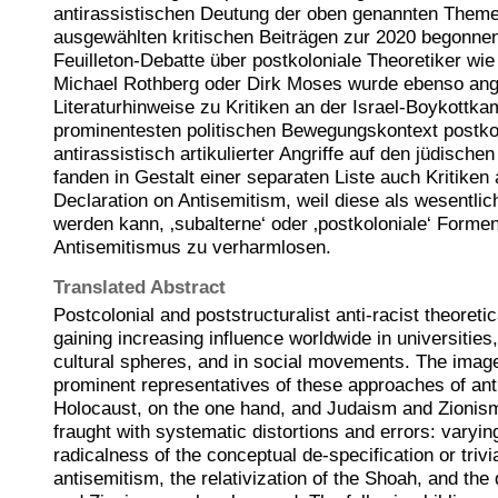
antirassistischen Deutung der oben genannten Themen
ausgewählten kritischen Beiträgen zur 2020 begonne
Feuilleton-Debatte über postkoloniale Theoretiker wi
Michael Rothberg oder Dirk Moses wurde ebenso ange
Literaturhinweise zu Kritiken an der Israel-Boykott
prominentesten politischen Bewegungskontext postko
antirassistisch artikulierter Angriffe auf den jüdische
fanden in Gestalt einer separaten Liste auch Kritiken
Declaration on Antisemitism, weil diese als wesentli
werden kann, ‚subalterne‘ oder ‚postkoloniale‘ Form
Antisemitismus zu verharmlosen.
Translated Abstract
Postcolonial and poststructuralist anti-racist theoret
gaining increasing influence worldwide in universities, 
cultural spheres, and in social movements. The imag
prominent representatives of these approaches of an
Holocaust, on the one hand, and Judaism and Zionism,
fraught with systematic distortions and errors: varyi
radicalness of the conceptual de-specification or trivia
antisemitism, the relativization of the Shoah, and the