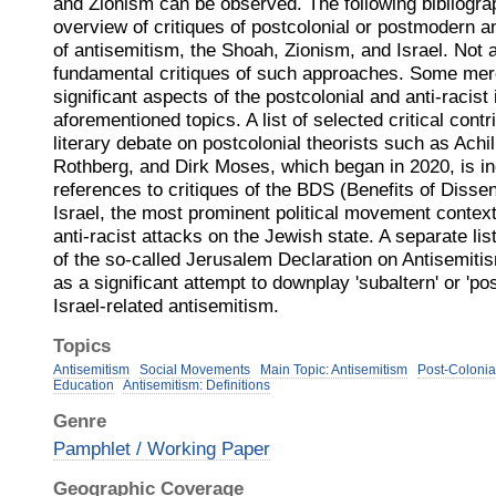
and Zionism can be observed. The following bibliograp
overview of critiques of postcolonial or postmodern ant
of antisemitism, the Shoah, Zionism, and Israel. Not al
fundamental critiques of such approaches. Some merel
significant aspects of the postcolonial and anti-racist 
aforementioned topics. A list of selected critical cont
literary debate on postcolonial theorists such as Ach
Rothberg, and Dirk Moses, which began in 2020, is i
references to critiques of the BDS (Benefits of Disse
Israel, the most prominent political movement context
anti-racist attacks on the Jewish state. A separate lis
of the so-called Jerusalem Declaration on Antisemitis
as a significant attempt to downplay 'subaltern' or 'pos
Israel-related antisemitism.
Topics
Antisemitism
Social Movements
Main Topic: Antisemitism
Post-Colonia
Education
Antisemitism: Definitions
Genre
Pamphlet / Working Paper
Geographic Coverage