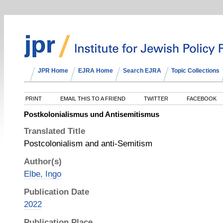
JPR Home
EJRA Home
Search EJRA
Topic Collections
PRINT
EMAIL THIS TO A FRIEND
TWITTER
FACEBOOK
Postkolonialismus und Antisemitismus
Translated Title
Postcolonialism and anti-Semitism
Author(s)
Elbe, Ingo
Publication Date
2022
Publication Place