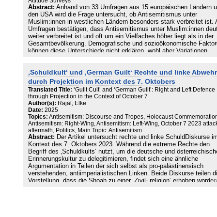
Antisemitismus ernstnimmt, ohne das eine Phänomen auf das and
Attitude Surveys
Abstract:
Anhand von 33 Umfragen aus 15 europäischen Ländern 
zu reduzieren.
den USA wird die Frage untersucht, ob Antisemitismus unter
Muslim:innen in westlichen Ländern besonders stark verbreitet ist. 
Umfragen bestätigen, dass Antisemitismus unter Muslim:innen deut
weiter verbreitet ist und oft um ein Vielfaches höher liegt als in der
Gesamtbevölkerung. Demografische und sozioökonomische Faktor
können diese Unterschiede nicht erklären, wohl aber Variationen
innerhalb der Gruppe der Muslim:innen. Die Zustimmungswerte zu
antisemitischen Aussagen schwanken je nach Erhebungsdesign un
‚Schuldkult‘ und ‚German Guilt‘ Rechte und linke Abwehr
Fragestellung, liegen aber in den meisten Erhebungen zwischen 30
50 Prozent. Es ist davon auszugehen, dass für einen großen Teil d
durch Projektion im Kontext des 7. Oktobers
Muslim:innen, wenn auch längst nicht für alle, antisemitische
Translated Title:
‘Guilt Cult’ and ‘German Guilt’: Right and Left Defence
Interpretationen zur Norm im sozialen Umfeld gehören. Dies birgt ni
through Projection in the Context of October 7
nur ein erhöhtes Risiko der Umsetzung antisemitischer Einstellunge
Author(s):
Rajal, Elke
Handlungen, sondern auch eine erhöhte Anfälligkeit für islamistisc
Date:
2025
Gedankengut, das Antisemitismus mit einer politisch aufgeladenen
Topics:
Antisemitism: Discourse and Tropes, Holocaust Commemoratio
islamischen Identität verbindet.
Antisemitism: Right-Wing, Antisemitism: Left-Wing, October 7 2023 attac
aftermath, Politics, Main Topic: Antisemitism
Abstract:
Der Artikel untersucht rechte und linke SchuldDiskurse i
Kontext des 7. Oktobers 2023. Während die extreme Rechte den
Begriff des ‚Schuldkults‘ nutzt, um die deutsche und österreichisch
Erinnerungskultur zu delegitimieren, findet sich eine ähnliche
Argumentation in Teilen der sich selbst als pro-palästinensisch
verstehenden, antiimperialistischen Linken. Beide Diskurse teilen d
Vorstellung, dass die Shoah zu einer ‚Zivil- religion‘ erhoben worden
sei, um bestimmte politische Interessen abzusichern. Sowohl im
rechten als auch linken Schuld-Diskurs werden antisemitische
Narrative reproduziert und mit verschwörungsideologischen Motive
verknüpft. In beiden Fällen wird die Shoah-Trivialisierung genutzt, 