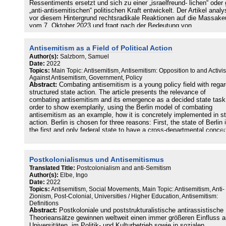
Ressentiments ersetzt und sich zu einer „israelfreund- lichen“ oder 
„anti-antisemitischen“ politischen Kraft entwickelt. Der Artikel analy
vor diesem Hintergrund rechtsradikale Reaktionen auf die Massake
vom 7. Oktober 2023 und fragt nach der Bedeutung von
(israelbezogenem) Antisemitismus in der radikalen Rechten. Dabei
kristallisiert sich ein komplexes Bild postfaktischer Positionen hera
Antisemitism as a Field of Political Action
bei denen oberflächlich pro-israelische Positionen existieren, diese
aber weitgehend von israelfeindlichen und antisemitischen
Author(s):
Salzborn, Samuel
Ideologemen überlagert werden. Auch die pro-israelischen Position
Date:
2022
Topics:
Main Topic: Antisemitism, Antisemitism: Opposition to and Activi
erscheinen von einer projektiven Sicht auf Israel und den Nahen O
Against Antisemitism, Government, Policy
bestimmt, die den jüdischen Staat für eigene ethnozentrische
Abstract:
Combating antisemitism is a young policy field with regar
Politikvorstellungen, Ideologien und Ressentiments instrumentalisie
structured state action. The article presents the relevance of
combating antisemitism and its emergence as a decided state task
order to show exemplarily, using the Berlin model of combating
antisemitism as an example, how it is concretely implemented in s
action. Berlin is chosen for three reasons: First, the state of Berlin 
the first and only federal state to have a cross-departmental conce
for combating antisemitism. Second, the Berlin model is based on
integrative cooperation between state and civil society agencies. Th
looking at Berlin allows for the perspective of interlocking different
Postkolonialismus und Antisemitismus
vertical differentiations of administration, since the state of Berlin is
the same time a large city, which with its twelve districts has
Translated Title:
Postcolonialism and anti-Semitism
Author(s):
Elbe, Ingo
administrative dimensions that correspond to those of other large
Date:
2022
German cities, in each case and in themselves. In the absence of 
Topics:
Antisemitism, Social Movements, Main Topic: Antisemitism, Anti-
federal comparative perspective, the focus of the article is descript
Zionism, Post-Colonial, Universities / Higher Education, Antisemitism:
explorative.
Definitions
Abstract:
Postkoloniale und poststrukturalistische antirassistische
Theorieansätze gewinnen weltweit einen immer größeren Einfluss a
Universitäten, im Politik- und Kulturbetrieb sowie in sozialen