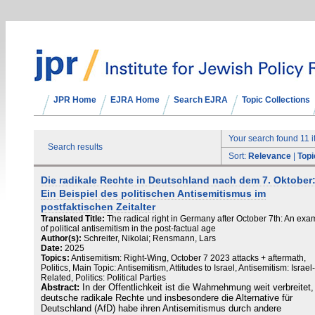
JPR Home
EJRA Home
Search EJRA
Topic Collections
Your search found 11 
Search results
Sort:
Relevance
|
Topi
Die radikale Rechte in Deutschland nach dem 7. Oktober
Ein Beispiel des politischen Antisemitismus im
postfaktischen Zeitalter
Translated Title:
The radical right in Germany after October 7th: An exa
of political antisemitism in the post-factual age
Author(s):
Schreiter, Nikolai; Rensmann, Lars
Date:
2025
Topics:
Antisemitism: Right-Wing, October 7 2023 attacks + aftermath,
Politics, Main Topic: Antisemitism, Attitudes to Israel, Antisemitism: Israel-
Related, Politics: Political Parties
Abstract:
In der Öffentlichkeit ist die Wahrnehmung weit verbreitet,
deutsche radikale Rechte und insbesondere die Alternative für
Deutschland (AfD) habe ihren Antisemitismus durch andere