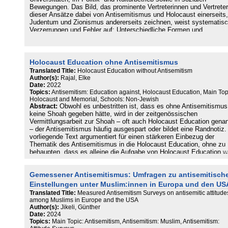
Bewegungen. Das Bild, das prominente Vertreterinnen und Vertreter
dieser Ansätze dabei von Antisemitismus und Holocaust einerseits,
Judentum und Zionismus andererseits zeichnen, weist systematis
Verzerrungen und Fehler auf: Unterschiedliche Formen und
Radikalitätsgrade der begrifflichen Entspezifizierung oder
Verharmlosung von Antisemitismus, der Relativierung der Shoah s
der Dämonisierung Israels und des Zionismus sind dabei festzustel
Die folgende Bibliographie bietet einen ersten Überblick über Kritik
Holocaust Education ohne Antisemitismus
an postkolonialen, bzw. postmodern-antirassistischen Deutungen v
Translated Title:
Holocaust Education without Antisemitism
Antisemitismus, Shoah, Zionismus und Israel. Nicht alle der dabei
Author(s):
Rajal, Elke
aufgelisteten Texte sind grundlegende Kritiken an solchen Ansätze
Date:
2022
Manche kritisieren lediglich spezielle, aber signifikante Punkte der
Topics:
Antisemitism: Education against, Holocaust Education, Main Top
postkolonialen und antirassistischen Deutung der oben genannten
Holocaust and Memorial, Schools: Non-Jewish
Themen. Eine Liste mit ausgewählten kritischen Beiträgen zur 202
Abstract:
Obwohl es unbestritten ist, dass es ohne Antisemitismus
begonnenen deutschen Feuilleton-Debatte über postkoloniale
keine Shoah gegeben hätte, wird in der zeitgenössischen
Theoretiker wie Achille Mbembe, Michael Rothberg oder Dirk Mose
Vermittlungsarbeit zur Shoah – oft auch Holocaust Education gena
wurde ebenso angefügt wie einige Literaturhinweise zu Kritiken an 
– der Antisemitismus häufig ausgespart oder bildet eine Randnotiz.
Israel-Boykottkampagne BDS, dem prominentesten politischen
vorliegende Text argumentiert für einen stärkeren Einbezug der
Bewegungskontext postkolonialer und antirassistisch artikulierter
Thematik des Antisemitismus in die Holocaust Education, ohne zu
Angriffe auf den jüdischen Staat. Berücksichtigung fanden in Gesta
behaupten, dass es alleine die Aufgabe von Holocaust Education w
einer separaten Liste auch Kritiken an der sog. Jerusalem Declarat
Antisemitismuskritik zu vermitteln. Nach einer kurzen Einführung in
on Antisemitism, weil diese als wesentlicher Versuch gewertet wer
Debatten rund um den Zusammenhang zwischen Shoah und
Gemessener Antisemitismus: Umfragen zu antisemitisch
kann, ‚subalterne‘ oder ‚postkoloniale‘ Formen von israelbezogene
Antisemitismus werden die mit Holocaust Education verbundenen Z
Antisemitismus zu verharmlosen.
kritisch beleuchtet. Danach wird der gegenwärtig eingeräumte
Einstellungen unter Muslim:innen in Europa und den US
Stellenwert von Antisemitismus in der Bildungsarbeit zur Shoah
Translated Title:
Measured Antisemitism Surveys on antisemitic attitude
ausgelotet und es werden vor dem Hintergrund der Kritischen Theor
among Muslims in Europe and the USA
einige Anregungen für die pädagogische Arbeit gegeben. Der Text
Author(s):
Jikeli, Günther
schließt mit einem Plädoyer für eine schulische sowie außerschuli
Date:
2024
Vermittlungsarbeit, welche die enge Verklammerung von Shoah und
Topics:
Main Topic: Antisemitism, Antisemitism: Muslim, Antisemitism: