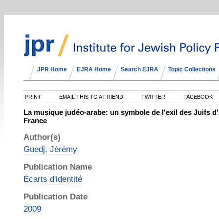
JPR Home
EJRA Home
Search EJRA
Topic Collections
PRINT
EMAIL THIS TO A FRIEND
TWITTER
FACEBOOK
La musique judéo-arabe: un symbole de l'exil des Juifs d
France
Author(s)
Guedj, Jérémy
Publication Name
Écarts d'identité
Publication Date
2009