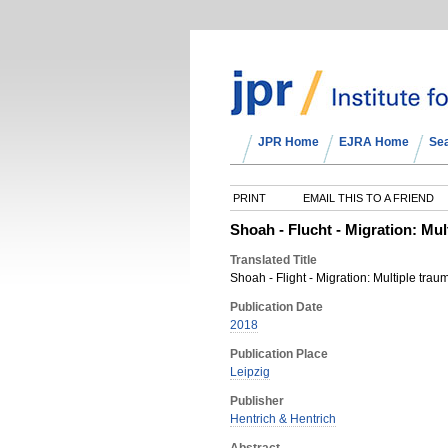
JPR Home
EJRA Home
Se
PRINT
EMAIL THIS TO A FRIEND
Shoah - Flucht - Migration: Mu
Translated Title
Shoah - Flight - Migration: Multiple trau
Publication Date
2018
Publication Place
Leipzig
Publisher
Hentrich & Hentrich