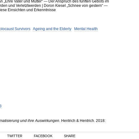
n „Ehre Vater und Mutter“ — Der Anspruch des fünften Gebots im
den und Verletztwerden | Doron Kiesel „Schnee von gestern“ —
Wiese Einsichten und Erkenntnisse
olocaust Survivors
Ageing and the Elderly
Mental Health
3
aumatisierung und ihre Auswirkungen
.
Hentrich & Hentrich
.
2018
:
TWITTER
FACEBOOK
SHARE