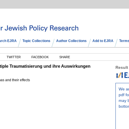
arch EJRA
Topic Collections
Author Collections
Add to EJRA
Terms
TWITTER
FACEBOOK
SHARE
ltiple Traumatisierung und ihre Auswirkungen
Result
mas and their effects
We ar
pdf fo
may b
botto