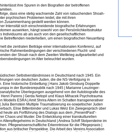
hinterlässt ihre Spuren in den Biografien der betroffenen
amilien.
folge, dass eine stetig wachsende Zahl von ratsuchenden Shoah-
r psychischen Problemen leidet, die mit ihren
inen Zusammenhang gestellt werden können.
r Intensität sich einschneidende biografische Erfahrungen
ptomen auswirken, hängt sowohl von der Persönlichkeitsstruktur
s Individuums ab als auch von den gesellschaftlichen
ie Betreffenden niederließen, um einen biografischen Neuanfang
lt die zentralen Beiträge einer internationalen Konferenz, auf
storische Rahmenbedingungen der verschiedenen Flucht- und
benden der Shoah nach dem Zweiten Weltkrieg aufgearbeitet und
Lebensbedingungen im Alter beleuchtet wurden.
t jüdischen Selbstverständnisses in Deutschland nach 1945. Ein
fahrungen von deutschen Juden, die die NS-Verfolgung in
n. Eine historische Einbettung | Hans Jakob Ginsburg Doppelte
ropa in der Bundesrepublik nach 1945 | Marianne Leuzinger-
oanalytische Überlegungen ausgehend von der Autobiografie des
 Henri Parens | Gerda Netopil und Klaus Mihacek Psychotrauma
en Modells ESRA | Amit Shrira Altern im Schatten transgenerativer
 Julia Bernstein Multiple Traumatisierung ex-sowjetischer Juden
Auerbach, Elise Bittenbinder und Lukas Welz Ein Zwiegespräch über
nd heute als Fortführung des Dialogs aus dem „PresentPast“-
er Chaos und Muster. Die Entwicklung einer transkulturellen
n Altenpflegeheims in Deutschland | Andrea Schiff Stolpersteine im
en. Pflegewissenschaftliche Erkenntnisse für die Pflegepraxis |
on aus britischer Perspektive. Die Arbeit des Vereins Association