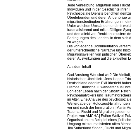
Abstract
Jede Vertreibung, Migration oder Flucht 
Individuen und in der Geschichte ihrer F
Psychosoziale Dienste berichten demzu
Überlebenden und deren Angehörige unte
migrationsbedingten Erfahrungen in e
Unter welchen Umständen und mit welche
traumatisierend und mit auffälligen Sym
und den affektiven Reaktionsmustern de
Bedingungen des Landes, in dem sich d
zu wagen.
Die vorliegende Dokumentation versamme
der unterschiedliche Narrative und hi
Migrationswellen von jüdischen Überle
deren Auswirkungen auf die aktuellen 
Aus dem Inhalt
Gad Arnsberg Wer sind wir? Die Vielfal
historischer Überblick | Jens Hoppe Er
Deutschland oder im Exil überlebt habe
Fremde: Jüdische Zuwanderer aus Osteu
Bohleber Leben nach der Shoah: Psych
Psychoanalytikers und Traumaforschers
im Alter. Eine Analyse des psychosozial
Weitergabe der Holocaust-Erfahrungen |
vor und nach der Immigration | Martin 
Trauma, Flucht und Migration gestern u
Projekt von AMCHA | Esther Weitzel-Polz
Organisation am Beispiel eines jüdische
Umgang mit traumatisierten alten Mensch
Jim Sutherland Shoah, Flucht und Migrati