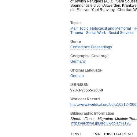
of Jewish Refugees (AJR) | Sara Soussa
Spannungsfeld von Altwerden, Krankwer
ein Film von Yael Reuveny | Christian 
Topics
Main Topic: Holocaust and Memorial
H
Trauma
Social Work
Social Services
Genre
Conference Proceedings
Geographic Coverage
Germany
Original Language
German
ISBN/ISSN
978-3-95565-260-9
Worldcat Record
http://www.worldcat.org/oclc/102124366
Bibliographic Information
Shoah - Flucht - Migration: Multiple Tr
https://archive.jpr.org.uk/object-1191
PRINT
EMAIL THIS TO A FRIEND