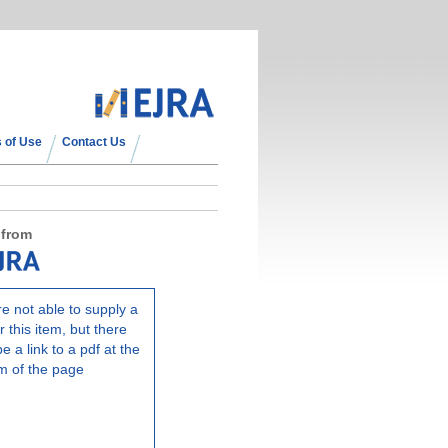
 of Use
Contact Us
 from
e not able to supply a
r this item, but there
e a link to a pdf at the
m of the page