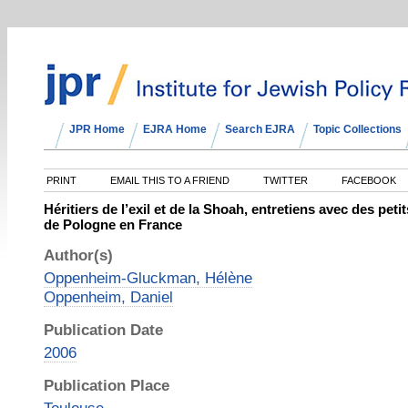
JPR Home
EJRA Home
Search EJRA
Topic Collections
PRINT
EMAIL THIS TO A FRIEND
TWITTER
FACEBOOK
Héritiers de l’exil et de la Shoah, entretiens avec des pet
de Pologne en France
Author(s)
Oppenheim-Gluckman, Hélène
Oppenheim, Daniel
Publication Date
2006
Publication Place