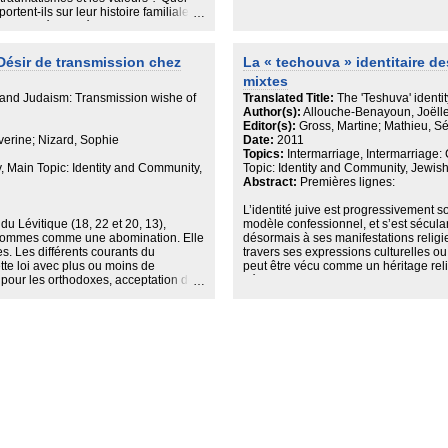
tent-ils sur leur histoire familiale ?
Transmettre
ponsabilité d’en témoigner ? Comment
Qu’est-ce que la filiation ? Qu’est-ce 
lace dans la société ? Les auteurs
représentations de l’une et de l’autre 
retiens qu'ils ont menés avec des
Désir de transmission chez
La « techouva » identitaire 
La légitimité de transmettre
 qui ont connu l'exil, la difficile
Conclusion : la transmission comme 
mixtes
 Shoah, les bouleversements
iens réalisés en Pologne les
and Judaism: Transmission wishe of
Translated Title:
The 'Teshuva' identi
 intense, les auteurs proposent une
Author(s):
Allouche-Benayoun, Joëll
ont l'actualité récente en Europe a
Editor(s):
Gross, Martine; Mathieu, S
els, sociaux, politiques. Ils éclairent
verine; Nizard, Sophie
Date:
2011
me. A une époque où les migrations
Topics:
Intermarriage, Intermarriage:
lisé, où les guerres et les
, Main Topic: Identity and Community,
Topic: Identity and Community, Jewish 
ouhaitent contribuer à une réflexion
Abstract:
Premières lignes:
 qui ont été confrontés à un
aide qu'ils pourraient recevoir.
L’identité juive est progressivement s
 du Lévitique (18, 22 et 20, 13),
modèle confessionnel, et s’est sécula
e hommes comme une abomination. Elle
désormais à ses manifestations religi
. Les différents courants du
travers ses expressions culturelles ou
tte loi avec plus ou moins de
peut être vécu comme un héritage rel
pour les orthodoxes, acceptation de
héritage culturel ou familial. Lorsque l’
donner des rabbins...
Plan de l'article:
Écrire, filmer, créer. L’identité juive a
Témoigner
 ?
Côté père : le nom et la religion catho
matique ?
Côté mère : étrange étrangère, autre e
ue le judaïsme et l’homosexualité
La troisième génération
Être juif hic et nunc : religion, Shoah, 
, c’est plus par rapport au
Conclusions