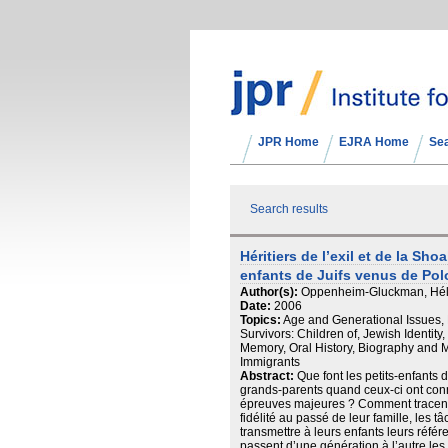
JPR Home
EJRA Home
Se
Search results
Héritiers de l’exil et de la Sho
enfants de Juifs venus de Po
Author(s):
Oppenheim-Gluckman, Hél
Date:
2006
Topics:
Age and Generational Issues, 
Survivors: Children of, Jewish Identit
Memory, Oral History, Biography and M
Immigrants
Abstract:
Que font les petits-enfants d
grands-parents quand ceux-ci ont conn
épreuves majeures ? Comment tracent-
fidélité au passé de leur famille, les 
transmettre à leurs enfants leurs réfé
passent d’une génération à l’autre les