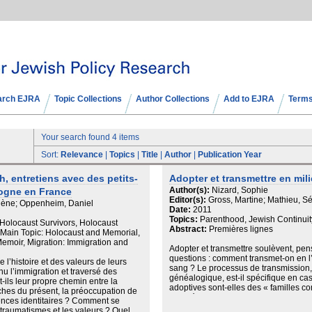
arch EJRA
Topic Collections
Author Collections
Add to EJRA
Terms
Your search found 4 items
Sort:
Relevance
|
Topics
|
Title
|
Author
|
Publication Year
ah, entretiens avec des petits-
Adopter et transmettre en mili
Author(s):
Nizard, Sophie
logne en France
Editor(s):
Gross, Martine; Mathieu, S
ène; Oppenheim, Daniel
Date:
2011
Topics:
Parenthood, Jewish Continuity
Holocaust Survivors, Holocaust
Abstract:
Premières lignes
y, Main Topic: Holocaust and Memorial,
emoir, Migration: Immigration and
Adopter et transmettre soulèvent, pe
questions : comment transmet-on en l
e l’histoire et des valeurs de leurs
sang ? Le processus de transmission, s
u l’immigration et traversé des
généalogique, est-il spécifique en cas
ils leur propre chemin entre la
adoptives sont-elles des « familles 
tâches du présent, la préoccupation de
d’entrée de l’enfant dans sa famille...
rences identitaires ? Comment se
Plan de l'article
 traumatismes et les valeurs ? Quel