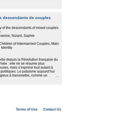
que l’adoption ? Quelles sont les
?
des descendants de couples
dépassement de l’étrangeté
ty of the descendants of mixed couples
e
éverine; Nizard, Sophie
 Children of Intermarried Couples, Main
Identity
ortie depuis la Révolution française du
risée : elle ne se résume plus
euses, mais s’exprime tout autant à
 politiques. Le judaïsme aujourd’hui
igieux à transmettre, comme un
on...
u cinéma et dans la littérature
lique
t si proche
Terms of Use
Contact Us
Israël