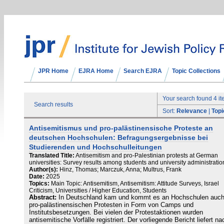
JPR Home
EJRA Home
Search EJRA
Topic Collections
Your search found 4 i
Search results
Sort:
Relevance
|
Topi
Antisemitismus und pro-palästinensische Proteste an
deutschen Hochschulen: Befragungsergebnisse bei
Studierenden und Hochschulleitungen
Translated Title:
Antisemitism and pro-Palestinian protests at German
universities: Survey results among students and university administratio
Author(s):
Hinz, Thomas; Marczuk, Anna; Multrus, Frank
Date:
2025
Topics:
Main Topic: Antisemitism, Antisemitism: Attitude Surveys, Israel
Criticism, Universities / Higher Education, Students
Abstract:
In Deutschland kam und kommt es an Hochschulen auch
pro-palästinensischen Protesten in Form von Camps und
Institutsbesetzungen. Bei vielen der Protestaktionen wurden
antisemitische Vorfälle registriert. Der vorliegende Bericht liefert na