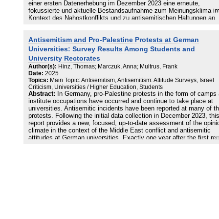
einer ersten Datenerhebung im Dezember 2023 eine erneute,
fokussierte und aktuelle Bestandsaufnahme zum Meinungsklima i
Kontext des Nahostkonflikts und zu antisemitischen Haltungen an
deutschen Hochschulen. Genau ein Jahr nach dem ersten Bericht
werden die Ergebnisse von zwei aktuellen Befragungen der AG
Antisemitism and Pro-Palestine Protests at German
Hochschulforschung zusammengefasst: Erstens berichten wir auf 
Grundlage einer großen Onlinebefragung aus dem Dezember 2024 
Universities: Survey Results Among Students and
über 1.800 Studierenden über ihre Einschätzungen zum Konflikt un
University Rectorates
über antisemitische Tendenzen unter ihnen. Damit schließen wir dir
Author(s):
Hinz, Thomas; Marczuk, Anna; Multrus, Frank
an die erwähnte Vorläuferstudie an (Hinz et al., 2024) und können
Date:
2025
mögliche Veränderungen im Vergleich zum letzten Jahr beschreiben
Topics:
Main Topic: Antisemitism, Antisemitism: Attitude Surveys, Israel
Dabei blicken wir an einigen Stellen auch auf die Einschätzungen 
Criticism, Universities / Higher Education, Students
Haltungen der Studierenden im Vergleich zu einer Stichprobe aus d
Abstract:
In Germany, pro-Palestine protests in the form of camps
allgemeinen Bevölkerung. Zweitens stellen wir die Ergebnisse einer
institute occupations have occurred and continue to take place at
zeitgleichen Befragung von Hochschulleitungen zu antisemitischen
universities. Antisemitic incidents have been reported at many of t
Vorfällen und den Reaktionen der Hochschulen darauf dar. An diese
protests. Following the initial data collection in December 2023, thi
separaten Onlinebefragung nahmen insgesamt 94 Hochschulleitun
report provides a new, focused, up-to-date assessment of the opini
teil, die von der Hochschulrektorenkonferenz (HRK) eingeladen wur
climate in the context of the Middle East conflict and antisemitic
attitudes at German universities. Exactly one year after the first rep
the results of two recent surveys by the Higher Education Researc
Unit (AG Hochschulforschung) are summarized here. First, based o
large online survey conducted in December 2024 with over 1,800
students, we report on these students’ assessments of the conflict
antisemitic tendencies among them. This follows
on directly from the previous study mentioned earlier (Hinz et al.,
2024), enabling us to describe possible changes compared to last y
In some places, we also examine the assessments and attitudes o
students compared to a sample from the general population. Secon
we present the results of a simultaneous survey of university
rectorates on antisemitic incidents and the universities' reactions to