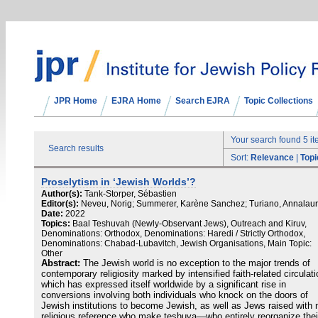
JPR Home
EJRA Home
Search EJRA
Topic Collections
Your search found 5 i
Search results
Sort:
Relevance
|
Topi
Proselytism in ‘Jewish Worlds’?
Author(s):
Tank-Storper, Sébastien
Editor(s):
Neveu, Norig; Summerer, Karène Sanchez; Turiano, Annalau
Date:
2022
Topics:
Baal Teshuvah (Newly-Observant Jews), Outreach and Kiruv,
Denominations: Orthodox, Denominations: Haredi / Strictly Orthodox,
Denominations: Chabad-Lubavitch, Jewish Organisations, Main Topic:
Other
Abstract:
The Jewish world is no exception to the major trends of
contemporary religiosity marked by intensified faith-related circulati
which has expressed itself worldwide by a significant rise in
conversions involving both individuals who knock on the doors of
Jewish institutions to become Jewish, as well as Jews raised with 
religious reference who make teshuva—who entirely reorganize thei