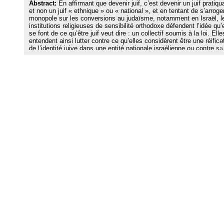
Abstract:
En affirmant que devenir juif, c’est devenir un juif pratiqu
et non un juif « ethnique » ou « national », et en tentant de s’arroger
monopole sur les conversions au judaïsme, notamment en Israël, l
institutions religieuses de sensibilité orthodoxe défendent l’idée qu’
se font de ce qu’être juif veut dire : un collectif soumis à la loi. Elle
entendent ainsi lutter contre ce qu’elles considèrent être une réifica
de l’identité juive dans une entité nationale israélienne ou contre sa
réduction à un groupe ethnique ou à une identité dont l’héritage ne
constituerait plus un principe structurant mais se réduirait à quelqu
traits discriminants.