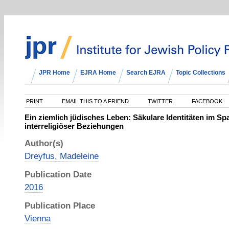
JPR Home
EJRA Home
Search EJRA
Topic Collections
PRINT
EMAIL THIS TO A FRIEND
TWITTER
FACEBOOK
Ein ziemlich jüdisches Leben: Säkulare Identitäten im S
interreligiöser Beziehungen
Author(s)
Dreyfus, Madeleine
Publication Date
2016
Publication Place
Vienna