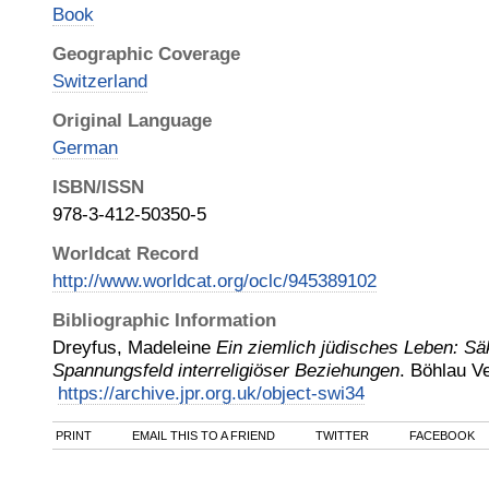
Book
Geographic Coverage
Switzerland
Original Language
German
ISBN/ISSN
978-3-412-50350-5
Worldcat Record
http://www.worldcat.org/oclc/945389102
Bibliographic Information
Dreyfus, Madeleine
Ein ziemlich jüdisches Leben: Säk
Spannungsfeld interreligiöser Beziehungen
.
Böhlau Ve
https://archive.jpr.org.uk/object-swi34
PRINT
EMAIL THIS TO A FRIEND
TWITTER
FACEBOOK