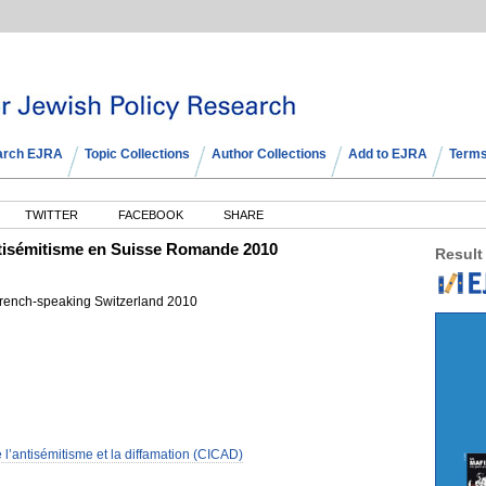
arch EJRA
Topic Collections
Author Collections
Add to EJRA
Terms
TWITTER
FACEBOOK
SHARE
antisémitisme en Suisse Romande 2010
Result
 French-speaking Switzerland 2010
l’antisémitisme et la diffamation (CICAD)