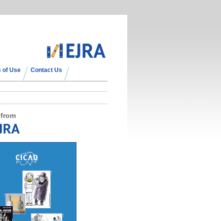
 of Use
Contact Us
 from