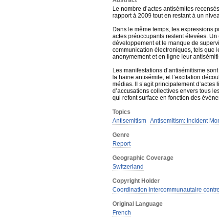
Abstract
Le nombre d’actes antisémites recensés
rapport à 2009 tout en restant à un nivea
Dans le même temps, les expressions pu
actes préoccupants restent élevées. Un c
développement et le manque de supervis
communication électroniques, tels que l
anonymement et en ligne leur antisémit
Les manifestations d’antisémitisme sont 
la haine antisémite, et l’excitation décou
médias. Il s’agit principalement d’actes 
d’accusations collectives envers tous le
qui refont surface en fonction des évén
Topics
Antisemitism
Antisemitism: Incident Mo
Genre
Report
Geographic Coverage
Switzerland
Copyright Holder
Coordination intercommunautaire contre 
Original Language
French