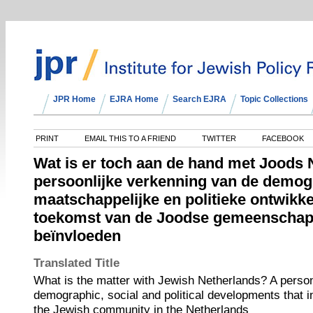
JPR Home
EJRA Home
Search EJRA
Topic Collections
PRINT
EMAIL THIS TO A FRIEND
TWITTER
FACEBOOK
Wat is er toch aan de hand met Joods
persoonlijke verkenning van de demog
maatschappelijke en politieke ontwikke
toekomst van de Joodse gemeenschap
beïnvloeden
Translated Title
What is the matter with Jewish Netherlands? A person
demographic, social and political developments that in
the Jewish community in the Netherlands