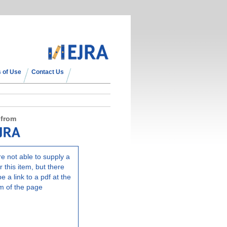
 of Use
Contact Us
 from
e not able to supply a
r this item, but there
e a link to a pdf at the
m of the page