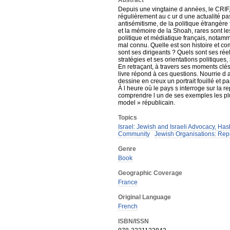
Abstract
Depuis une vingtaine d années, le CRIF, 
régulièrement au c ur d une actualité pas
antisémitisme, de la politique étrangèr
et la mémoire de la Shoah, rares sont le
politique et médiatique français, notamm
mal connu. Quelle est son histoire et co
sont ses dirigeants ? Quels sont ses rée
stratégies et ses orientations politiques,
En retraçant, à travers ses moments clés
livre répond à ces questions. Nourrie d 
dessine en creux un portrait fouillé et 
À l heure où le pays s interroge sur la re
comprendre l un de ses exemples les pl
model » républicain.
Topics
Israel: Jewish and Israeli Advocacy, H
Community
Jewish Organisations: Rep
Genre
Book
Geographic Coverage
France
Original Language
French
ISBN/ISSN