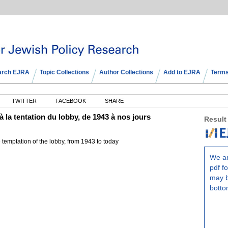
arch EJRA
Topic Collections
Author Collections
Add to EJRA
Terms
TWITTER
FACEBOOK
SHARE
à la tentation du lobby, de 1943 à nos jours
Result
temptation of the lobby, from 1943 to today
We ar
pdf fo
may b
botto