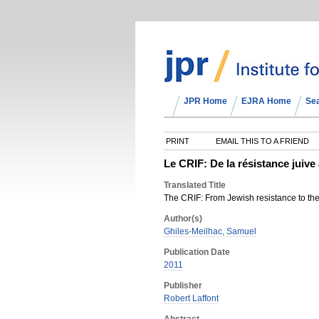
JPR Home
EJRA Home
Se
PRINT
EMAIL THIS TO A FRIEND
Le CRIF: De la résistance juive 
Translated Title
The CRIF: From Jewish resistance to the 
Author(s)
Ghiles-Meilhac, Samuel
Publication Date
2011
Publisher
Robert Laffont