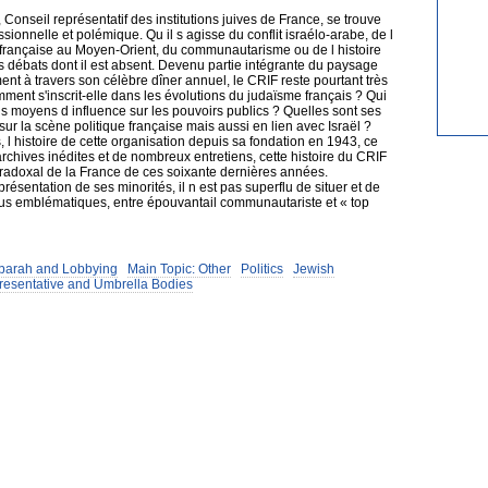
Conseil représentatif des institutions juives de France, se trouve
sionnelle et polémique. Qu il s agisse du conflit israélo-arabe, de l
e française au Moyen-Orient, du communautarisme ou de l histoire
s débats dont il est absent. Devenu partie intégrante du paysage
ent à travers son célèbre dîner annuel, le CRIF reste pourtant très
mment s'inscrit-elle dans les évolutions du judaïsme français ? Qui
ls moyens d influence sur les pouvoirs publics ? Quelles sont ses
 sur la scène politique française mais aussi en lien avec Israël ?
, l histoire de cette organisation depuis sa fondation en 1943, ce
archives inédites et de nombreux entretiens, cette histoire du CRIF
paradoxal de la France de ces soixante dernières années.
présentation de ses minorités, il n est pas superflu de situer et de
us emblématiques, entre épouvantail communautariste et « top
asbarah and Lobbying
Main Topic: Other
Politics
Jewish
resentative and Umbrella Bodies