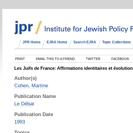
JPR Home
EJRA Home
Search EJRA
Topic Collections
PRINT
EMAIL THIS TO A FRIEND
TWITTER
FACEBOOK
Les Juifs de France: Affirmations identitaires et évolutio
Author(s)
Cohen, Martine
Publication Name
Le Débat
Publication Date
1993
Topics