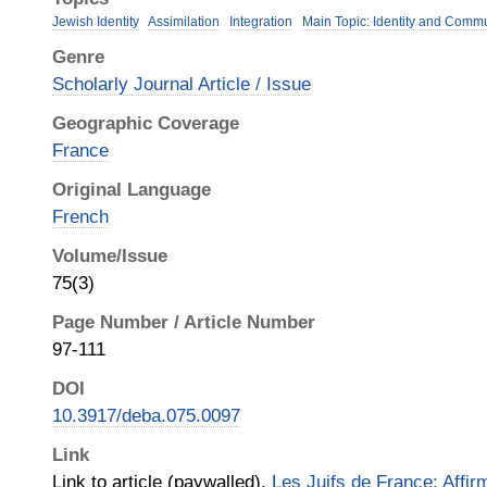
Jewish Identity
Assimilation
Integration
Main Topic: Identity and Comm
Genre
Scholarly Journal Article / Issue
Geographic Coverage
France
Original Language
French
Volume/Issue
75(3)
Page Number / Article Number
97-111
DOI
10.3917/deba.075.0097
Link
Link to article (paywalled),
Les Juifs de France: Affirm