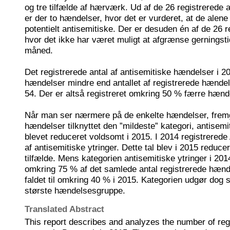
og tre tilfælde af hærværk. Ud af de 26 registrerede
er der to hændelser, hvor det er vurderet, at de ale
potentielt antisemitiske. Der er desuden én af de 26 
hvor det ikke har været muligt at afgrænse gerningstid
måned.
Det registrerede antal af antisemitiske hændelser i 2
hændelser mindre end antallet af registrerede hændel
54. Der er altså registreret omkring 50 % færre hænde
Når man ser nærmere på de enkelte hændelser, fremgå
hændelser tilknyttet den ”mildeste” kategori, antisemi
blevet reduceret voldsomt i 2015. I 2014 registrerede
af antisemitiske ytringer. Dette tal blev i 2015 reducer
tilfælde. Mens kategorien antisemitiske ytringer i 2
omkring 75 % af det samlede antal registrerede hænd
faldet til omkring 40 % i 2015. Kategorien udgør dog 
største hændelsesgruppe.
Translated Abstract
This report describes and analyzes the number of regi