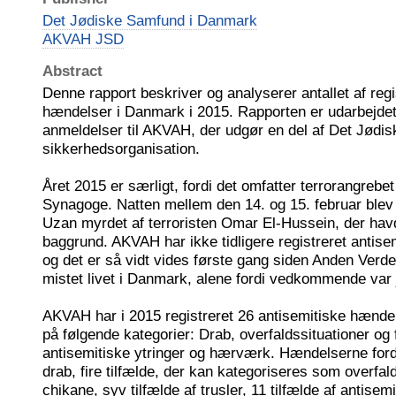
Det Jødiske Samfund i Danmark
AKVAH JSD
Abstract
Denne rapport beskriver og analyserer antallet af reg
hændelser i Danmark i 2015. Rapporten er udarbejdet
anmeldelser til AKVAH, der udgør en del af Det Jødi
sikkerhedsorganisation.
Året 2015 er særligt, fordi det omfatter terrorangreb
Synagoge. Natten mellem den 14. og 15. februar ble
Uzan myrdet af terroristen Omar El-Hussein, der hav
baggrund. AKVAH har ikke tidligere registreret antis
og det er så vidt vides første gang siden Anden Verde
mistet livet i Danmark, alene fordi vedkommende var 
AKVAH har i 2015 registreret 26 antisemitiske hændel
på følgende kategorier: Drab, overfaldssituationer og 
antisemitiske ytringer og hærværk. Hændelserne fordel
drab, fire tilfælde, der kan kategoriseres som overfal
chikane, syv tilfælde af trusler, 11 tilfælde af antisemi