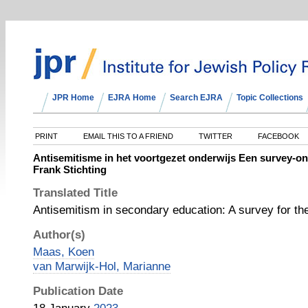
JPR Home
EJRA Home
Search EJRA
Topic Collections
PRINT
EMAIL THIS TO A FRIEND
TWITTER
FACEBOOK
Antisemitisme in het voortgezet onderwijs Een survey-o
Frank Stichting
Translated Title
Antisemitism in secondary education: A survey for t
Author(s)
Maas, Koen
van Marwijk-Hol, Marianne
Publication Date