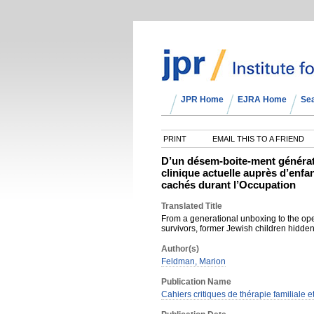
JPR Home
EJRA Home
Se
PRINT
EMAIL THIS TO A FRIEND
D’un désem-boite-ment générati
clinique actuelle auprès d’enfa
cachés durant l’Occupation
Translated Title
From a generational unboxing to the open
survivors, former Jewish children hidde
Author(s)
Feldman, Marion
Publication Name
Cahiers critiques de thérapie familiale 