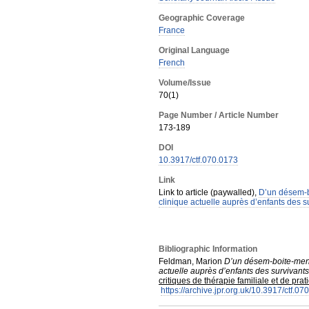
Geographic Coverage
France
Original Language
French
Volume/Issue
70(1)
Page Number / Article Number
173-189
DOI
10.3917/ctf.070.0173
Link
Link to article (paywalled),
D’un désem-bo
clinique actuelle auprès d’enfants des s
Bibliographic Information
Feldman, Marion
D’un désem-boite-ment 
actuelle auprès d’enfants des survivants
critiques de thérapie familiale et de pra
https://archive.jpr.org.uk/10.3917/ctf.07