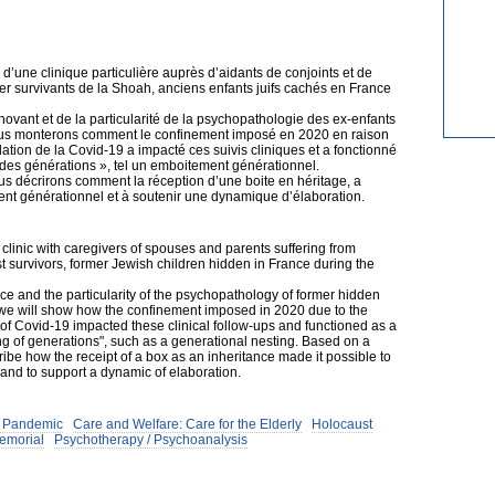
d’une clinique particulière auprès d’aidants de conjoints et de
er survivants de la Shoah, anciens enfants juifs cachés en France
nnovant et de la particularité de la psychopathologie des ex-enfants
nous monterons comment le confinement imposé en 2020 en raison
culation de la Covid-19 a impacté ces suivis cliniques et a fonctionné
des générations », tel un emboitement générationnel.
 nous décrirons comment la réception d’une boite en héritage, a
ent générationnel et à soutenir une dynamique d’élaboration.
ar clinic with caregivers of spouses and parents suffering from
survivors, former Jewish children hidden in France during the
vice and the particularity of the psychopathology of former hidden
 we will show how the confinement imposed in 2020 due to the
n of Covid-19 impacted these clinical follow-ups and functioned as a
ing of generations", such as a generational nesting. Based on a
scribe how the receipt of a box as an inheritance made it possible to
and to support a dynamic of elaboration.
 Pandemic
Care and Welfare: Care for the Elderly
Holocaust
emorial
Psychotherapy / Psychoanalysis