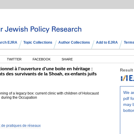
arch EJRA
Topic Collections
Author Collections
Add to EJRA
Terms
TWITTER
FACEBOOK
SHARE
onnel à l’ouverture d’une boite en héritage :
Result
nts des survivants de la Shoah, ex-enfants juifs
We ar
ing of a legacy box: current clinic with children of Holocaust
n during the Occupation
pdf fo
may b
botto
et de pratiques de réseaux