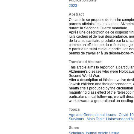
Publication Date
2023
Abstract
Cet article se propose de rendre compte 
parents atteints de la maladie d’Alzheim
durant la Seconde Guerre mondiale.
Après une description de ce dispositif i
juifs cachés et de leur descendance, 
de la crise sanitaire produite par la cir
comme un effet loupe du « télescopage 
À partir d’un suivi clinique particulier,
permis de travailler à un désem-boite-m
Translated Abstract
This article aims to report on a particul
Alzheimer's disease who were Holocaust 
Second World War.
After a description of this innovative de
Jewish children and their descendants,
health crisis produced by the circulatio
magnifying glass effect of the "telescop
particular clinical follow-up, we will de
work towards a generational un-nesting 
Topics
Age and Generational Issues
Covid-19
Survivors
Main Topic: Holocaust and M
Genre
Scholarly Journal Article / Issue