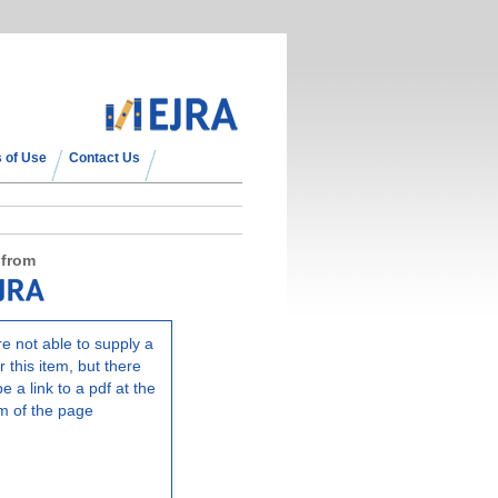
 of Use
Contact Us
 from
e not able to supply a
r this item, but there
e a link to a pdf at the
m of the page