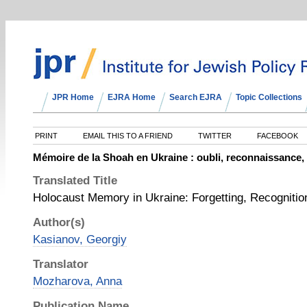
JPR Home
EJRA Home
Search EJRA
Topic Collections
PRINT
EMAIL THIS TO A FRIEND
TWITTER
FACEBOOK
Mémoire de la Shoah en Ukraine : oubli, reconnaissance, 
Translated Title
Holocaust Memory in Ukraine: Forgetting, Recognition
Author(s)
Kasianov, Georgiy
Translator
Mozharova, Anna
Publication Name