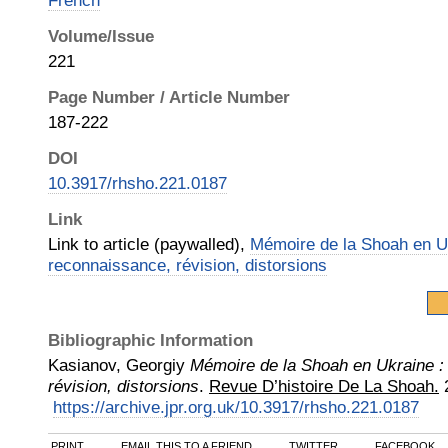
French
Volume/Issue
221
Page Number / Article Number
187-222
DOI
10.3917/rhsho.221.0187
Link
Link to article (paywalled),
Mémoire de la Shoah en Uk
reconnaissance, révision, distorsions
Bibliographic Information
Kasianov, Georgiy
Mémoire de la Shoah en Ukraine : 
révision, distorsions
.
Revue D’histoire De La Shoah.
https://archive.jpr.org.uk/10.3917/rhsho.221.0187
PRINT
EMAIL THIS TO A FRIEND
TWITTER
FACEBOOK