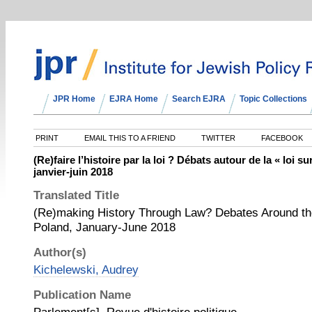
JPR Home
EJRA Home
Search EJRA
Topic Collections
PRINT
EMAIL THIS TO A FRIEND
TWITTER
FACEBOOK
(Re)faire l’histoire par la loi ? Débats autour de la « loi 
janvier-juin 2018
Translated Title
(Re)making History Through Law? Debates Around th
Poland, January-June 2018
Author(s)
Kichelewski, Audrey
Publication Name