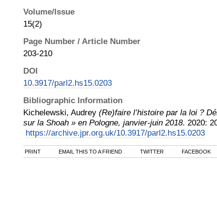
Volume/Issue
15(2)
Page Number / Article Number
203-210
DOI
10.3917/parl2.hs15.0203
Bibliographic Information
Kichelewski, Audrey
(Re)faire l’histoire par la loi ? D
sur la Shoah » en Pologne, janvier-juin 2018
.
2020
:
2
https://archive.jpr.org.uk/10.3917/parl2.hs15.0203
PRINT
EMAIL THIS TO A FRIEND
TWITTER
FACEBOOK