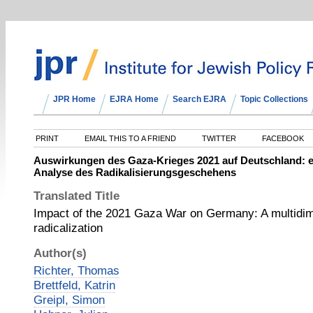
JPR Home
EJRA Home
Search EJRA
Topic Collections
PRINT
EMAIL THIS TO A FRIEND
TWITTER
FACEBOOK
Auswirkungen des Gaza-Krieges 2021 auf Deutschland: 
Analyse des Radikalisierungsgeschehens
Translated Title
Impact of the 2021 Gaza War on Germany: A multidim
radicalization
Author(s)
Richter, Thomas
Brettfeld, Katrin
Greipl, Simon