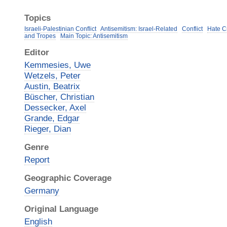
Topics
Israeli-Palestinian Conflict
Antisemitism: Israel-Related
Conflict
Hate C
and Tropes
Main Topic: Antisemitism
Editor
Kemmesies, Uwe
Wetzels, Peter
Austin, Beatrix
Büscher, Christian
Dessecker, Axel
Grande, Edgar
Rieger, Dian
Genre
Report
Geographic Coverage
Germany
Original Language
English