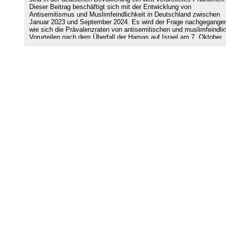
Dieser Beitrag beschäftigt sich mit der Entwicklung von
Antisemitismus und Muslimfeindlichkeit in Deutschland zwischen
Januar 2023 und September 2024. Es wird der Frage nachgegange
wie sich die Prävalenzraten von antisemitischen und muslimfeindli
Vorurteilen nach dem Überfall der Hamas auf Israel am 7. Oktober
2023 entwickelt haben. Unter der Verwendung gleichartiger
Messinstrumente ist die Verbreitung von Muslimfeindlichkeit in etw
mal höher als der Verbreitungsgrad klassisch-antisemitischer
Vorurteile. Allerdings ist manifester Antisemitismus seit dem Oktob
2023 um 2.1 Prozentpunkte von 6.2 % (Januar bis Juli 2023) auf 8
(April bis September 2024) angestiegen. Manifeste Muslimfeindlich
hingegen hat sich kaum verändert und verharrt auf einem hohen Ni
von ca. 28 %. Besonders bei jungen Menschen sowie bei Befragten
einem niedrigen Schulabschluss sind zwischen 2023 und 2024
antisemitische Vorurteile angestiegen. Bei Menschen, welche selbs
nach Deutschland zugewandert sind, ist das Niveau von
Antisemitismus in etwa doppelt so hoch, wie in der
Gesamtbevölkerung. Allerdings hat sich das Niveau antisemitische
Vorurteile in den Bevölkerungsgruppen mit Migrationshintergrund
zwischen 2023 und 2024 nicht signifikant verändert