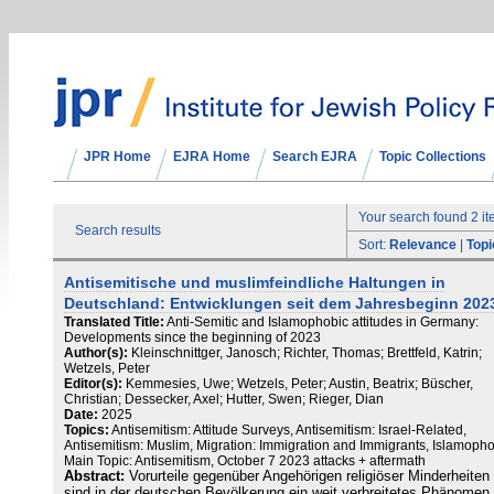
JPR Home
EJRA Home
Search EJRA
Topic Collections
Your search found 2 i
Search results
Sort:
Relevance
|
Topi
Antisemitische und muslimfeindliche Haltungen in
Deutschland: Entwicklungen seit dem Jahresbeginn 202
Translated Title:
Anti-Semitic and Islamophobic attitudes in Germany:
Developments since the beginning of 2023
Author(s):
Kleinschnittger, Janosch; Richter, Thomas; Brettfeld, Katrin;
Wetzels, Peter
Editor(s):
Kemmesies, Uwe; Wetzels, Peter; Austin, Beatrix; Büscher,
Christian; Dessecker, Axel; Hutter, Swen; Rieger, Dian
Date:
2025
Topics:
Antisemitism: Attitude Surveys, Antisemitism: Israel-Related,
Antisemitism: Muslim, Migration: Immigration and Immigrants, Islamopho
Main Topic: Antisemitism, October 7 2023 attacks + aftermath
Abstract:
Vorurteile gegenüber Angehörigen religiöser Minderheiten
sind in der deutschen Bevölkerung ein weit verbreitetes Phänomen.