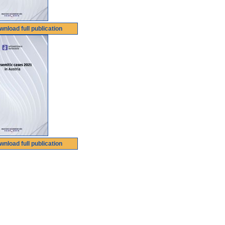
wnload full publication
wnload full publication