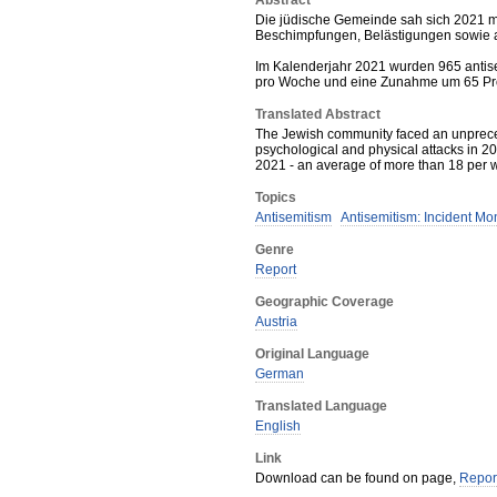
Abstract
Die jüdische Gemeinde sah sich 2021 m
Beschimpfungen, Belästigungen sowie a
Im Kalenderjahr 2021 wurden 965 antisem
pro Woche und eine Zunahme um 65 Pro
Translated Abstract
The Jewish community faced an unprece
psychological and physical attacks in 2
2021 - an average of more than 18 per 
Topics
Antisemitism
Antisemitism: Incident Mo
Genre
Report
Geographic Coverage
Austria
Original Language
German
Translated Language
English
Link
Download can be found on page,
Report