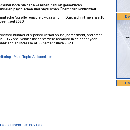
it einer noch nie dagewesenen Zahl an gemeldeten
nderen psychischen und physischen Übergriffen konfrontiert.
Do
itische Vorfälle registriert – das sind im Durchschnitt mehr als 18
zent seit 2020
dented number of reported verbal abuse, harassment, and other
021. 965 anti-Semitic incidents were recorded in calendar year
week and an increase of 65 percent since 2020
nitoring
Main Topic: Antisemitism
Do
s on antisemitism in Austria