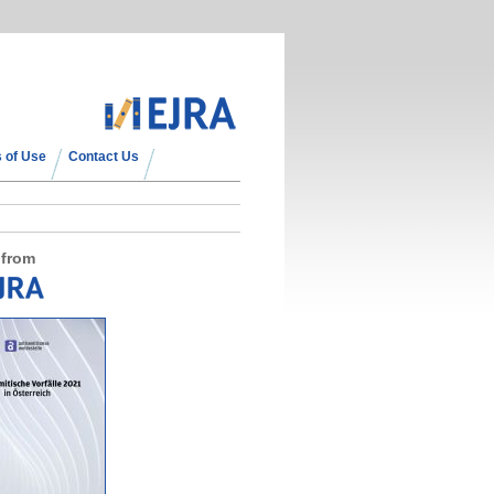
 of Use
Contact Us
 from