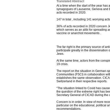
Translated Abstract
At a time when the start of the year has
synagogues of Lausanne, Geneva and Bie
acts recorded in 2020.
147 in total , including 141 worrying ac
36% of acts recorded in 2020 concern Jew
which serves as an alibi for spreading an
vaccine or anarchist movements .
The far right is the primary source of a
participate greatly in the dissemination 
Jews.
At the same time, actors from the cons
19 crisis.
The report on the situation in German-s
Communities (FSCI) in collaboration wi
establishes the same observation. CICAD 
Switzerland in their respective reports.
“The situation linked to Covid has caus
the question of the extreme right has bee
Secretary General of CICAD during the c
Concern is in order. In view of more rece
particular on the educational, political a
recommendations.