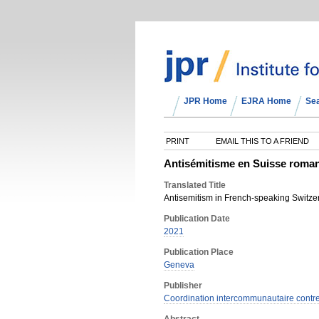
JPR Home
EJRA Home
Se
PRINT
EMAIL THIS TO A FRIEND
Antisémitisme en Suisse roma
Translated Title
Antisemitism in French-speaking Switze
Publication Date
2021
Publication Place
Geneva
Publisher
Coordination intercommunautaire contre 