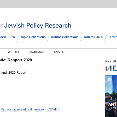
arch EJRA
Topic Collections
Author Collections
Add to EJRA
Terms
TWITTER
FACEBOOK
SHARE
nde: Rapport 2020
Result
rland: 2020 Report
l’antisémitisme et la diffamation (CICAD)