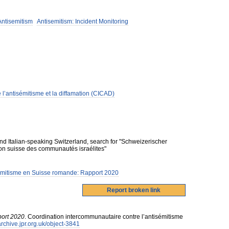
Antisemitism
Antisemitism: Incident Monitoring
l’antisémitisme et la diffamation (CICAD)
nd Italian-speaking Switzerland, search for "Schweizerischer
on suisse des communautés israélites"
émitisme en Suisse romande: Rapport 2020
port 2020
.
Coordination intercommunautaire contre l’antisémitisme
/archive.jpr.org.uk/object-3841