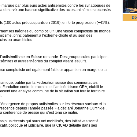
é marqué par plusieurs actes antisémites contre les synagogues de
 observé une hausse significative des actes antisémites recensés
Do
ts (100 actes préoccupants en 2019), en forte progression (+41%).
ent les théories du complot juif. Une vision complotiste du monde
émitisme, principalement à l’extrême-droite et au sein des
cins ou anarchistes.
 d’antisémitisme en Suisse romande. Des groupuscules participent
émites et autres théories du complot visant les juifs.
ce complotiste ont également fait leur apparition en marge de la
lémanique, publié par la Fédération suisse des communautés
la Fondation contre le racisme et l’antisémitisme GRA, établit le
sent une analyse commune de la situation sur tout le territoire
.
 l’émergence de propos antisémites sur les réseaux sociaux et la
ervescence depuis l’année passée » a déclaré Johanne Gurfinkiel,
a conférence de presse qui s’est tenu ce matin.
s plus récents qui nous ont mobilisés, des initiatives sont à
catif, politique et judiciaire, que la CICAD détaille dans ses