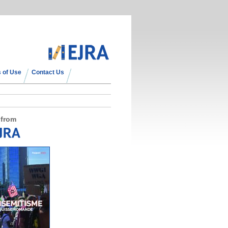
 of Use
Contact Us
 from