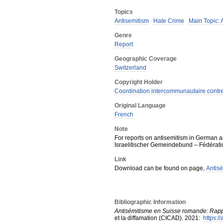
Topics
Antisemitism
Hate Crime
Main Topic: 
Genre
Report
Geographic Coverage
Switzerland
Copyright Holder
Coordination intercommunautaire contre 
Original Language
French
Note
For reports on antisemitism in German a
Israelitischer Gemeindebund – Fédérati
Link
Download can be found on page,
Antis
Bibliographic Information
Antisémitisme en Suisse romande: Rap
et la diffamation (CICAD)
.
2021
:
https:/