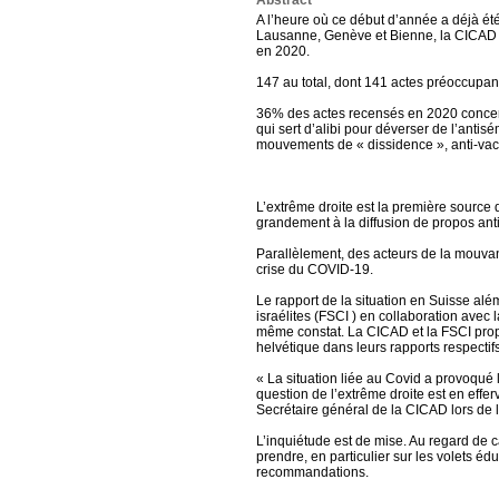
Abstract
A l’heure où ce début d’année a déjà ét
Lausanne, Genève et Bienne, la CICAD a
en 2020.
147 au total, dont 141 actes préoccupan
36% des actes recensés en 2020 concern
qui sert d’alibi pour déverser de l’antis
mouvements de « dissidence », anti-vac
L’extrême droite est la première source
grandement à la diffusion de propos antis
Parallèlement, des acteurs de la mouvan
crise du COVID-19.
Le rapport de la situation en Suisse a
israélites (FSCI ) en collaboration avec 
même constat. La CICAD et la FSCI propo
helvétique dans leurs rapports respectifs
« La situation liée au Covid a provoqué
question de l’extrême droite est en eff
Secrétaire général de la CICAD lors de l
L’inquiétude est de mise. Au regard de ca
prendre, en particulier sur les volets édu
recommandations.