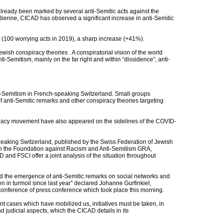
 already been marked by several anti-Semitic acts against the
nne, CICAD has observed a significant increase in anti-Semitic
ts (100 worrying acts in 2019), a sharp increase (+41%).
ish conspiracy theories . A conspiratorial vision of the world
ti-Semitism, mainly on the far right and within “dissidence”, anti-
nti-Semitism in French-speaking Switzerland. Small groups
of anti-Semitic remarks and other conspiracy theories targeting
piracy movement have also appeared on the sidelines of the COVID-
peaking Switzerland, published by the Swiss Federation of Jewish
th the Foundation against Racism and Anti-Semitism GRA,
and FSCI offer a joint analysis of the situation throughout
ed the emergence of anti-Semitic remarks on social networks and
n in turmoil since last year” declared Johanne Gurfinkiel,
onference of press conference which took place this morning.
nt cases which have mobilized us, initiatives must be taken, in
nd judicial aspects, which the CICAD details in its