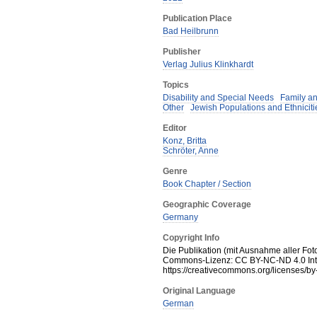
Publication Place
Bad Heilbrunn
Publisher
Verlag Julius Klinkhardt
Topics
Disability and Special Needs
Family a
Other
Jewish Populations and Ethnicit
Editor
Konz, Britta
Schröter, Anne
Genre
Book Chapter / Section
Geographic Coverage
Germany
Copyright Info
Die Publikation (mit Ausnahme aller Foto
Commons-Lizenz: CC BY-NC-ND 4.0 Int
https://creativecommons.org/licenses/by
Original Language
German