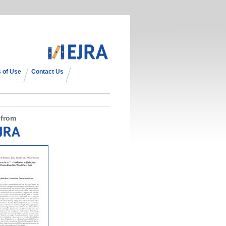
 of Use
Contact Us
 from