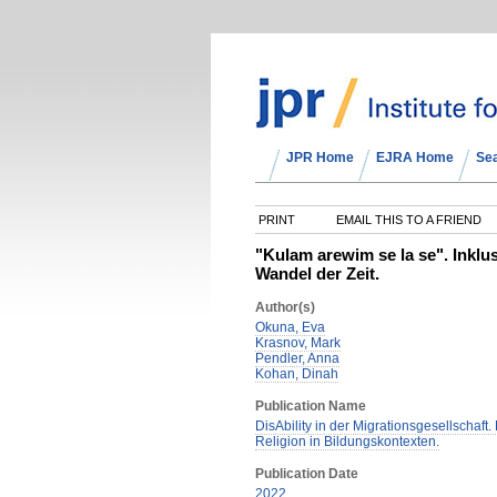
JPR Home
EJRA Home
Se
PRINT
EMAIL THIS TO A FRIEND
"Kulam arewim se la se". Inkl
Wandel der Zeit.
Author(s)
Okuna, Eva
Krasnov, Mark
Pendler, Anna
Kohan, Dinah
Publication Name
DisAbility in der Migrationsgesellschaft
Religion in Bildungskontexten.
Publication Date
2022