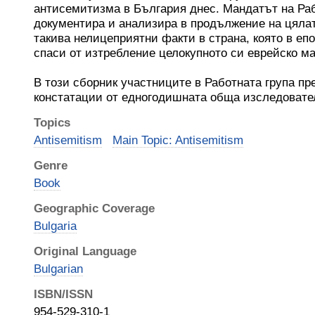
антисемитизма в България днес. Мандатът на Ра
документира и анализира в продължение на цялат
такива нелицеприятни факти в страна, която в еп
спаси от изтребление целокупното си еврейско м
В този сборник участниците в Работната група пр
констатации от едногодишната обща изследовате
Topics
Antisemitism
Main Topic: Antisemitism
Genre
Book
Geographic Coverage
Bulgaria
Original Language
Bulgarian
ISBN/ISSN
954-529-310-1