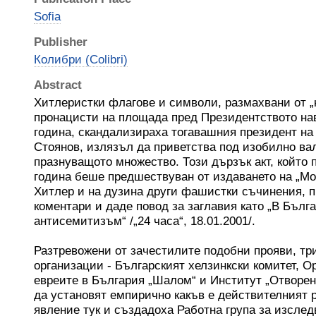
Sofia
Publisher
Колибри (Colibri)
Abstract
Хитлеристки флагове и символи, размахвани от 
пронацисти на площада пред Президентството на
година, скандализираха тогавашния президент на 
Стоянов, излязъл да приветства под изобилно ва
празнуващото множество. Този дързък акт, който
година беше предшествуван от издаването на „М
Хитлер и на дузина други фашистки съчинения, 
коментари и даде повод за заглавия като „В Бълг
антисемитизъм“ /„24 часа“, 18.01.2001/.
Разтревожени от зачестилите подобни прояви, тр
организации - Българският хелзинкски комитет, О
евреите в България „Шалом“ и Институт „Отворен
да установят емпирично какъв е действителният 
явление тук и създадоха Работна група за изслед