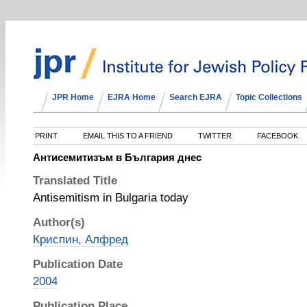
JPR Home
EJRA Home
Search EJRA
Topic Collections
PRINT
EMAIL THIS TO A FRIEND
TWITTER
FACEBOOK
Антисемитизъм в България днес
Translated Title
Antisemitism in Bulgaria today
Author(s)
Криспин, Алфред
Publication Date
2004
Publication Place