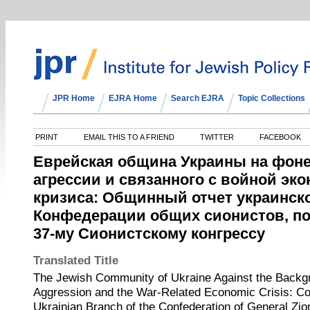
JPR Home
EJRA Home
Search EJRA
Topic Collections
PRINT
EMAIL THIS TO A FRIEND
TWITTER
FACEBOOK
Еврейская община Украины на фоне
агрессии и связанного с войной эк
кризиса: Общинный отчет украинск
Конфедерации общих сионистов, п
37-му Сионистскому конгрессу
Translated Title
The Jewish Community of Ukraine Against the Backg
Aggression and the War-Related Economic Crisis: Co
Ukrainian Branch of the Confederation of General Zioni