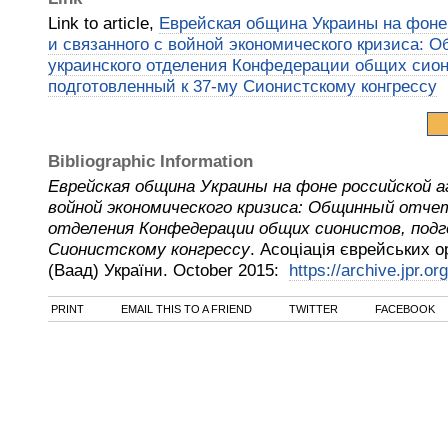
Link to article,
Еврейская община Украины на фоне
и связанного с войной экономического кризиса: 
украинского отделения Конфедерации общих сион
подготовленный к 37-му Сионистскому конгрессу
Bibliographic Information
Еврейская община Украины на фоне российской аг
войной экономического кризиса: Общинный отче
отделения Конфедерации общих сионистов, подг
Сионистскому конгрессу
.
Асоціація єврейських о
(Ваад) України
.
October
2015
:
https://archive.jpr.or
PRINT
EMAIL THIS TO A FRIEND
TWITTER
FACEBOOK