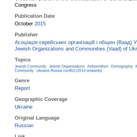
Congress
Publication Date
October
2015
Publisher
Асоціація єврейських організацій і общин (Ваад) Ук
Jewish Organizations and Communities (Vaad) of Ukr
Topics
Jewish Community
Jewish Organisations
Antisemitism
Demography
Community
Ukraine-Russia conflict (2014 onwards)
Genre
Report
Geographic Coverage
Ukraine
Original Language
Russian
Link