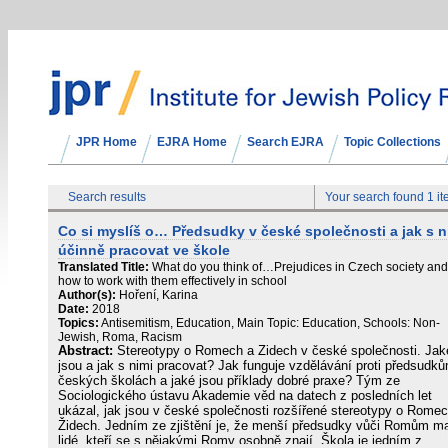
JPR Home
EJRA Home
Search EJRA
Topic Collections
Search results
Your search found 1 i
Co si myslíš o… Předsudky v české společnosti a jak s n
účinně pracovat ve škole
Translated Title:
What do you think of…Prejudices in Czech society and
how to work with them effectively in school
Author(s):
Hoření, Karina
Date:
2018
Topics:
Antisemitism, Education, Main Topic: Education, Schools: Non-
Jewish, Roma, Racism
Abstract:
Stereotypy o Romech a Židech v české společnosti. Jak
jsou a jak s nimi pracovat? Jak funguje vzdělávání proti předsudk
českých školách a jaké jsou příklady dobré praxe? Tým ze
Sociologického ústavu Akademie věd na datech z posledních let
ukázal, jak jsou v české společnosti rozšířené stereotypy o Romec
Židech. Jedním ze zjištění je, že menší předsudky vůči Romům ma
lidé, kteří se s nějakými Romy osobně znají. Škola je jedním z