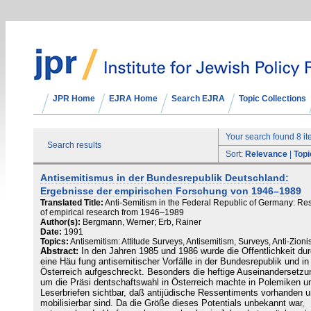
JPR Home
EJRA Home
Search EJRA
Topic Collections
Your search found 8 i
Search results
Sort:
Relevance
|
Topi
Antisemitismus in der Bundesrepublik Deutschland:
Ergebnisse der empirischen Forschung von 1946–1989
Translated Title:
Anti-Semitism in the Federal Republic of Germany: Res
of empirical research from 1946–1989
Author(s):
Bergmann, Werner; Erb, Rainer
Date:
1991
Topics:
Antisemitism: Attitude Surveys, Antisemitism, Surveys, Anti-Zion
Abstract:
In den Jahren 1985 und 1986 wurde die Öffentlichkeit du
eine Häu fung antisemitischer Vorfälle in der Bundesrepublik und in
Österreich aufgeschreckt. Besonders die heftige Auseinandersetzu
um die Präsi dentschaftswahl in Österreich machte in Polemiken u
Leserbriefen sichtbar, daß antijüdische Ressentiments vorhanden 
mobilisierbar sind. Da die Größe dieses Potentials unbekannt war,