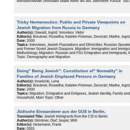
entsprechende Umfragen lagen mehr als ein Jahrzehnt zurück, na
die Anti-Defa mation League (ADL), New York, mit österreichischen
deutschen Forschungseinrichtungen Kontakt auf, um Antworten auf
diese Frage zu erhalten. Die ADL-Direktoren Abraham H. Foxman u
Theodore Freedman traten 1986 mit der Bitte an Professor Dr. Herb
Tricky Hermeneutics: Public and Private Viewpoints on
A. Strauss, den Lei ter des Zentrums für Antisemitismusforschung 
Technischen Uni versität Berlin, heran, die wissenschaftliche
Jewish Migration from Russia to Germany
Konzeption für eine Re präsentativbefragung zum gegenwärtigen
Author(s):
Oswald, Ingrid; Voronkov, Viktor
Antisemitismus in der Bun desrepublik Deutschland auszuarbeiten.
Editor(s):
Breckner, Roswitha; Kalekin-Fishman, Devorah; Miethe, Ingri
Ohne die Initiative und die Finanzierung der ADL, für die wir hiermit
Date:
2000
danken, wäre es dem Zen trum für Antisemitismusforschung nicht
Topics:
Interviews, Jewish Populations and Ethnicities: Russian-Speaki
and Former Soviet Jewish Diaspora, Migration: Immigration and Immigra
möglich gewesen, ein derartig umfangreiches und teures
Methodology, Migration: Russian and FSU Emigration and Immigrants, 
Forschungsprojekt in Angriff zu nehmen. Das Recht, die Daten der
Topic: Demography and Migration
Umfrage einer eigenen Auswertung zu unter ziehen, verschaffte de
Zentrum die empirische Basis, seine Forschun gen zum
Antisemitismus erstmals auch auf die Gegenwart auszudeh nen.
Doing" Being Jewish": Constitution of" Normality" in
Families of Jewish Displaced Persons in Germany
Author(s):
Inowlocki, Lena
Editor(s):
Breckner, Roswitha; Kalekin-Fishman, Devorah; Miethe, Ingri
Date:
2000
Topics:
Migration: Emigration and Emigrees, Jewish Identity, Family and
Household, Main Topic: Other
Jüdische Einwanderer aus der GUS in Berlin.
Translated Title:
Jewish Immigrants from the CIS in Berlin
Author(s):
Glöckner, Olaf; Jasper, Willi
Editor(s):
Gesemann, Frank
Date:
2001