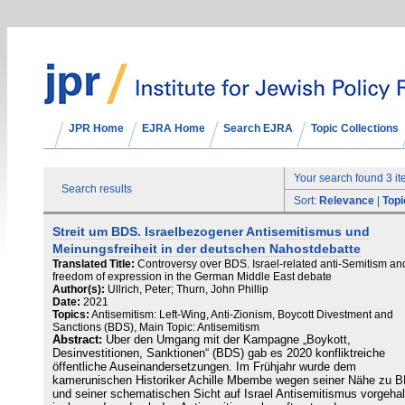
JPR Home
EJRA Home
Search EJRA
Topic Collections
Your search found 3 i
Search results
Sort:
Relevance
|
Topi
Streit um BDS. Israelbezogener Antisemitismus und
Meinungsfreiheit in der deutschen Nahostdebatte
Translated Title:
Controversy over BDS. Israel-related anti-Semitism an
freedom of expression in the German Middle East debate
Author(s):
Ullrich, Peter; Thurn, John Phillip
Date:
2021
Topics:
Antisemitism: Left-Wing, Anti-Zionism, Boycott Divestment and
Sanctions (BDS), Main Topic: Antisemitism
Abstract:
Über den Umgang mit der Kampagne „Boykott,
Desinvestitionen, Sanktionen“ (BDS) gab es 2020 konfliktreiche
öffentliche Auseinandersetzungen. Im Frühjahr wurde dem
kamerunischen Historiker Achille Mbembe wegen seiner Nähe zu 
und seiner schematischen Sicht auf Israel Antisemitismus vorgehal