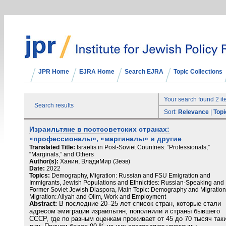
JPR Home
EJRA Home
Search EJRA
Topic Collections
Your search found 2 i
Search results
Sort:
Relevance
|
Topi
Израильтяне в постсоветских странах:
«профессионалы», «маргиналы» и другие
Translated Title:
Israelis in Post-Soviet Countries: “Professionals,”
“Marginals,” and Others
Author(s):
Ханин, ВладиМир (Зеэв)
Date:
2022
Topics:
Demography, Migration: Russian and FSU Emigration and
Immigrants, Jewish Populations and Ethnicities: Russian-Speaking and
Former Soviet Jewish Diaspora, Main Topic: Demography and Migration
Migration: Aliyah and Olim, Work and Employment
Abstract:
В последние 20–25 лет список стран, которые стали
адресом эмиграции израильтян, пополнили и страны бывшего
СССР, где по разным оценкам проживает от 45 до 70 тысяч так