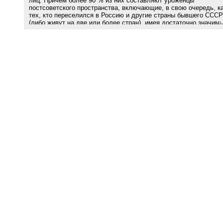
лиц. Причем более 90 % из них составляют уроженцы
постсоветского пространства, включающие, в свою очередь, к
тех, кто переселился в Россию и другие страны бывшего СССР
(либо живут на две или более стран), имея достаточно значимы
опыт жизни в Израиле, так и так называемых «дарконников» —
тех, которые взяли израильский заграничный паспорт (даркон),
никогда реально в Израиле не живя. Анализируя данные
официальной статистики и результаты опросов этих групп,
проведенных с участием автора в 2009–2019/20 годах,
представляется возможным констатировать, что ядром первой
группы являются лица, мотивированные надеждами полнее
реализовать свои профессиональные и деловые возможности 
столичных и иных крупных индустриальных и культурных цент
бывшего СССР. К тому же профессионально-поведенческому т
принадлежит и основная масса «дарконников», главная причин
чьей «отложенной» реальной репатриации связана с опасение
потери наработанного профессионального статуса и привычног
уровня жизни. Представители групп, которые перебрались или
вернулись в регион первого исхода, мотивированные иными
причинами, занимают в структуре разнородного сообщества
«израильтян в бывшем СССР» в целом маргинальное положени
Как следствие, существенное ухудшение экономической ситуа
и деловой конъюнктуры могут заставить израильтян, живущих 
СНГ, вновь перебраться в Израиль — что сегодня частично и
происходит.