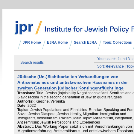
JPR Home
EJRA Home
Search EJRA
Topic Collections
Your search found 3 i
Search results
Sort:
Relevance
|
Topi
Jüdische (Un-)Sichtbarkeiten Verhandlungen von
Antisemitismus und antislawischem Rassismus in der
zweiten Generation jüdischer Kontingentflüchtlinge
Translated Title:
Jewish (in)visibility Negotiations of anti-Semitism and a
Slavic racism in the second generation of Jewish quota refugees
Author(s):
Kiesche, Veronika
Date:
2022
Topics:
Jewish Populations and Ethnicities: Russian-Speaking and For
Soviet Jewish Diaspora, Jewish Identity, Migration: Immigration and
Immigrants, Antisemitism, Racism, Main Topic: Antisemitism, Integration,
Antisemitism: Jewish Perceptions and Experiences
Abstract:
Das Working Paper setzt sich mit Verschränkungen von
Migrationserfahrung, Antisemitismus und antislawischem Rassism