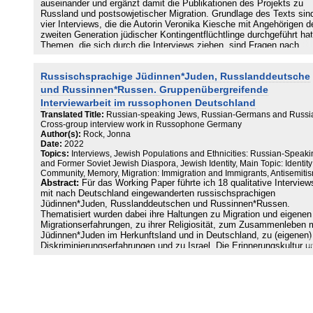
auseinander und ergänzt damit die Publikationen des Projekts zu
Russland und postsowjetischer Migration. Grundlage des Texts sin
vier Interviews, die die Autorin Veronika Kiesche mit Angehörigen d
zweiten Generation jüdischer Kontingentflüchtlinge durchgeführt hat
Themen, die sich durch die Interviews ziehen, sind Fragen nach
Zugehörigkeit und Identität, aber auch die Erfahrung von
Fremdzuschreibung, Antisemitismus, antislawischem Rassismus u
Russischsprachige Jüdinnen*Juden, Russlanddeutsche
Diskriminierung. Mit den jüdischen Zuwanderer*innen, die als sog.
Kontingentflüchtlinge nach Deutschland kamen, waren bestimmte
und Russinnen*Russen. Gruppenübergreifende
Vorstellungen, Erwartungen und Fantasien verbunden; die großzügi
Interviewarbeit im russophonen Deutschland
Einwanderungspolitik geschah nicht zuletzt auch vor dem Hintergr
Translated Title:
Russian-speaking Jews, Russian-Germans and Russi
der immer kleiner werdenden jüdischen Gemeinden in Deutschland.
Cross-group interview work in Russophone Germany
Menschen, die kamen, entsprachen allerdings nicht unbedingt dies
Author(s):
Rock, Jonna
Vorstellungen. Wie die Autorin am Beispiel von Artikeln aus dem
Date:
2022
Spiegel zeigt, machten sich zunehmend Ressentiments breit und d
Topics:
Interviews, Jewish Populations and Ethnicities: Russian-Speaki
Wahrnehmung der Zugewanderten verschob sich von Jüdinnen*Jud
and Former Soviet Jewish Diaspora, Jewish Identity, Main Topic: Identit
zu »Russen«. Verbunden damit waren alte, wiederkehrende
Community, Memory, Migration: Immigration and Immigrants, Antisemiti
antislawische Ressentiments – was nicht heißt, dass die jüdischen
Abstract:
Für das Working Paper führte ich 18 qualitative Interview
Immigrant*innen nicht auch Antisemitismus erlebten. Der einführen
mit nach Deutschland eingewanderten russischsprachigen
Text von Prof. Dr. Hans-Christian Petersen zeigt die Ursprünge und
Jüdinnen*Juden, Russlanddeutschen und Russinnen*Russen.
Kontinuitäten des antiosteuropäischen und antislawischen Rassis
Thematisiert wurden dabei ihre Haltungen zu Migration und eigenen
auf und macht deutlich: Postsowjetische Jüdinnen*Juden kommen 
Migrationserfahrungen, zu ihrer Religiosität, zum Zusammenleben m
Migrationsdebatten noch zu wenig vor. Ihre Erfahrungen mit
Jüdinnen*Juden im Herkunftsland und in Deutschland, zu (eigenen)
antislawischen Ressentiments bleiben eher unsichtbar, denn als we
Diskriminierungserfahrungen und zu Israel. Die Erinnerungskultur u
Migrant*innen werden sie nicht als von Rassismus Betroffene
das Sprechen über den Zweiten Weltkrieg waren in der Sowjetunion
wahrgenommen.
von anderen Narrativen geprägt als in Westeuropa und den USA, de
Holocaust spielte eine untergeordnete Rolle. Die jüdischen und die
russlanddeutschen Interviewten berichten auch von ihren Bemühun
ihre Zugehörigkeit zur jeweiligen Minderheit in der früheren Sowjetu
möglichst zu verbergen. Die jüdischen Interviewten gingen mit ihre