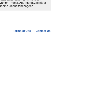
vanten Thema. Aus interdisziplinärer
ür eine kindheitsbezogene
lungsmöglichkeiten für die
itismuskritische Bildung in der frühen
Terms of Use
Contact Us