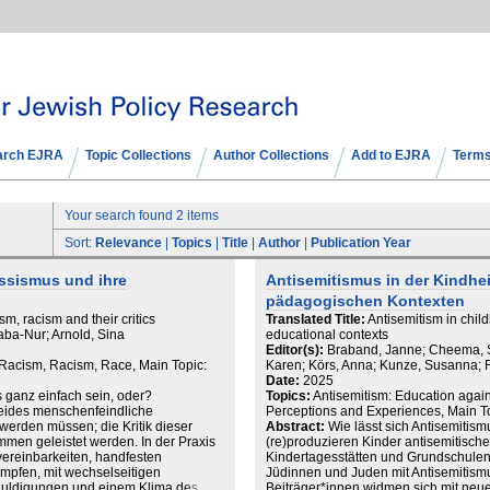
arch EJRA
Topic Collections
Author Collections
Add to EJRA
Terms
Your search found 2 items
Sort:
Relevance
|
Topics
|
Title
|
Author
|
Publication Year
ssismus und ihre
Antisemitismus in der Kindhei
pädagogischen Kontexten
m, racism and their critics
Translated Title:
Antisemitism in child
ba-Nur; Arnold, Sina
educational contexts
Editor(s):
Braband, Janne; Cheema, S
i-Racism, Racism, Race, Main Topic:
Karen; Körs, Anna; Kunze, Susanna;
Date:
2025
s ganz einfach sein, oder?
Topics:
Antisemitism: Education again
eides menschenfeindliche
Perceptions and Experiences, Main To
 werden müssen; die Kritik dieser
Abstract:
Wie lässt sich Antisemitism
mmen geleistet werden. In der Praxis
(re)produzieren Kinder antisemitische
ereinbarkeiten, handfesten
Kindertagesstätten und Grundschul
pfen, mit wechselseitigen
Jüdinnen und Juden mit Antisemitismu
huldigungen und einem Klima des
Beiträger*innen widmen sich mit neu