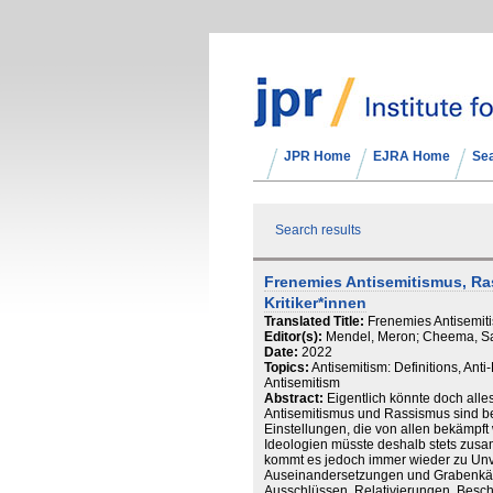
JPR Home
EJRA Home
Se
Search results
Frenemies Antisemitismus, Ra
Kritiker*innen
Translated Title:
Frenemies Antisemitis
Editor(s):
Mendel, Meron; Cheema, Sa
Date:
2022
Topics:
Antisemitism: Definitions, Ant
Antisemitism
Abstract:
Eigentlich könnte doch alle
Antisemitismus und Rassismus sind b
Einstellungen, die von allen bekämpft
Ideologien müsste deshalb stets zusa
kommt es jedoch immer wieder zu Unv
Auseinandersetzungen und Grabenkäm
Ausschlüssen, Relativierungen, Besc