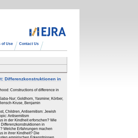
 of Use
Contact Us
t: Differenzkonstruktionen in
hood: Constructions of difference in
aba-Nur; Goldhorn, Yasmine; Körber,
 Rensch-Kruse, Benjamin
st, Children, Antisemitism: Jewish
pic: Antisemitism
us in der Kindheit erforschen? Wie
 Differenzkonstruktionen in
en? Welche Erfahrungen machen
s in ihrer Kindheit? Die
esten empirischen Erkenntnissen