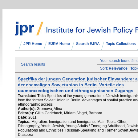
JPR Home
EJRA Home
Search EJRA
Topic Collections
Your search found 5 i
Search results
Sort:
Relevance
|
Topi
Spezifika der jungen Generation jüdischer Einwanderer 
der ehemaligen Sowjetunion in Berlin. Vorteile des
raumpraxeologischen und ethnographischen Zugangs
Translated Title:
Specifics of the young generation of Jewish immigrant
from the former Soviet Union in Berlin. Advantages of spatial practice an
ethnographic access
Author(s):
Gromova, Alina
Editor(s):
Gillis-Carlebach, Miriam; Vogel, Barbara
Date:
2011
Topics:
Migration: Immigration and Immigrants, Main Topic: Other,
Ethnography, Youth: Jewish, Young Adults / Emerging Adulthood, Jewis
Populations and Ethnicities: Russian-Speaking and Former Soviet Jewi
Diaspora