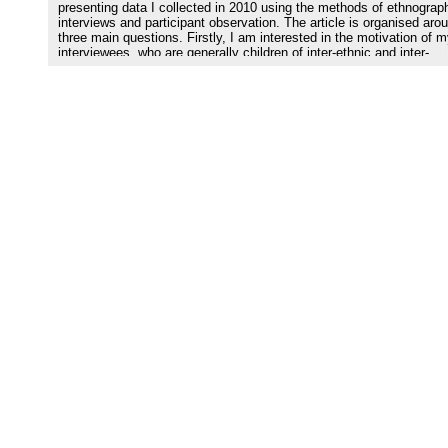
presenting data I collected in 2010 using the methods of ethnograp
interviews and participant observation. The article is organised aro
three main questions. Firstly, I am interested in the motivation of 
interviewees, who are generally children of inter-ethnic and inter-
religious couples, to find a solely Jewish partner. Secondly, I am
asking for existing strategies applied within a relatively small Jewis
community of around thirty to fifty thousand in Berlin in order to fin
Jewish partner. Thirdly, I am looking for the concrete spaces and
places used or constructed for the purpose of finding a Jewish girlf
or boyfriend. Beside these empirical results, I am introducing the
theoretical idea of Jewish niches, which is discussed against the
background of 'Jewish space' as promulgated by Diana Pinto.