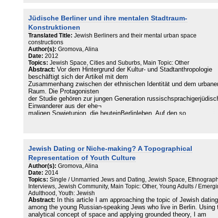
Jüdische Berliner und ihre mentalen Stadtraum-
Konstruktionen
Translated Title:
Jewish Berliners and their mental urban space
constructions
Author(s):
Gromova, Alina
Date:
2012
Topics:
Jewish Space, Cities and Suburbs, Main Topic: Other
Abstract:
Vor dem Hintergrund der Kultur- und Stadtanthropologie
beschäftigt sich der Artikel mit dem
Zusammenhang zwischen der ethnischen Identität und dem urbane
Raum. Die Protagonisten
der Studie gehören zur jungen Generation russischsprachigerjüdisc
Einwanderer aus der ehe¬
maligen Sowjetunion, die heuteinBerlinleben. Auf den so
genanntenWahrnehmungsspaziergän¬
gen durch ihre Viertel sowie mit Hilfe von Interviews und Zeichnun
von Berliner Stadtkarten
werden Strategien junger Migranten rekonstruiert, die ihnen den
Jewish Dating or Niche-making? A Topographical
Umgang mit vielfältigen ethni¬
schen Identifizierungen ermöglichen. Dabei wird deutlich, dass die
Representation of Youth Culture
Aushandlung ethnischer Zu¬
Author(s):
Gromova, Alina
gehörigkeiten eng mit der Konstruktion eigener Stadträume vor de
Date:
2014
Hintergrund des Berliner
Topics:
Single / Unmarried Jews and Dating, Jewish Space, Ethnograph
historischen, sozio-politischenund topografischen Kontextes verbu
Interviews, Jewish Community, Main Topic: Other, Young Adults / Emerg
Adulthood, Youth: Jewish
ist.
Abstract:
In this article I am approaching the topic of Jewish dating
among the young Russian-speaking Jews who live in Berlin. Using 
analytical concept of space and applying grounded theory, I am