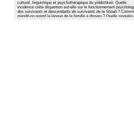
culturel, linguistique et psychothérapique du yiddishkeit. Quelle
incidence cette disparition eut-elle sur le fonctionnement psycholo
des survivants et descendants de survivants de la Shoah ? Comm
grandit-on quand la langue de la famille a disparu ? Quelle singulièr
souffrance cette disparition linguistique eut-elle pour corollaire ? À
quelles nouvelles propositions psychothérapiques a-t-elle donné
naissance ? Ces questions sont soulevées au sein des groupes de
paroles de survivants et de descendants de survivants de la Shoah
mis en place depuis 1991, au sein de l’équipe d’ethnopsychiatrie du
Tobie Nathan, au Centre Georges-Devereux.