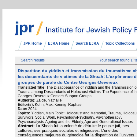
JPR Home
EJRA Home
Search EJRA
Topic Collections
Search results
Your search found 1 i
Disparition du yiddish et transmission du traumatisme c
les descendants de victimes de la Shoah: L’expérience 
groupes de parole du Centre Georges-Devereux
Translated Title:
The Disappearance of Yiddish and the Transmission o
Trauma among Descendants of Holocaust Victims: The Experience of t
Georges-Devereux Center's Support Groups
Author(s):
Zajde, Nathalie
Editor(s):
Kohn, Max; Koenig, Raphaël
Date:
2024
Topics:
Yiddish, Main Topic: Holocaust and Memorial, Trauma, Holocau
Survivors, Social Work, Psychology/Psychiatry, Psychotherapy /
Psychoanalysis, Ageing and the Elderly, Age and Generational Issues
Abstract:
La Shoah fut la volonté de détruire le peuple juif, ses
cultures, ses pratiques sociales et religieuses. L’une des
conséquences majeures du génocide fut la disparition de l’univers