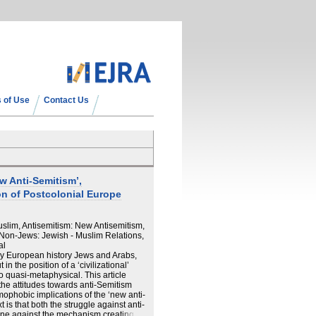
 of Use
Contact Us
w Anti-Semitism’,
n of Postcolonial Europe
uslim, Antisemitism: New Antisemitism,
Non-Jews: Jewish - Muslim Relations,
al
ury European history Jews and Arabs,
n the position of a ‘civilizational’
lso quasi-metaphysical. This article
the attitudes towards anti-Semitism
ophobic implications of the ‘new anti-
t is that both the struggle against anti-
ne against the mechanism creating, in