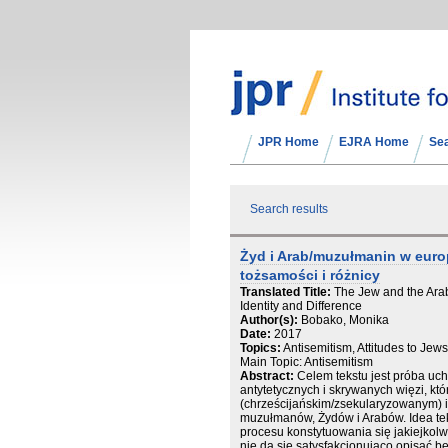
JPR Home
EJRA Home
Se
Search results
Żyd i Arab/muzułmanin w euro
tożsamości i różnicy
Translated Title:
The Jew and the Ara
Identity and Difference
Author(s):
Bobako, Monika
Date:
2017
Topics:
Antisemitism, Attitudes to Jew
Main Topic: Antisemitism
Abstract:
Celem tekstu jest próba uc
antytetycznych i skrywanych więzi, kt
(chrześcijańskim/zsekularyzowanym) i
muzułmanów, Żydów i Arabów. Idea tek
procesu konstytuowania się jakiejkol
nie da się satysfakcjonująco opisać b