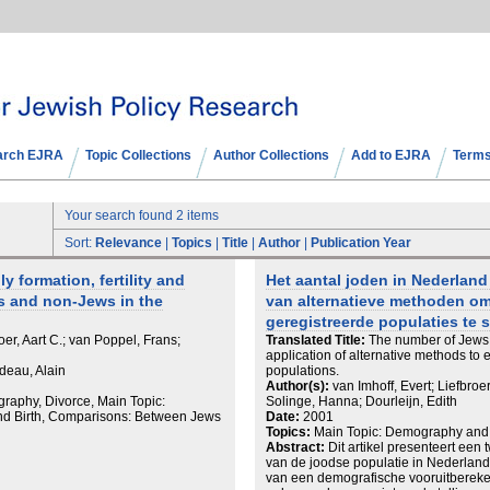
arch EJRA
Topic Collections
Author Collections
Add to EJRA
Terms
Your search found 2 items
Sort:
Relevance
|
Topics
|
Title
|
Author
|
Publication Year
y formation, fertility and
Het aantal joden in Nederlan
s and non-Jews in the
van alternatieve methoden om
geregistreerde populaties te 
er, Aart C.; van Poppel, Frans;
Translated Title:
The number of Jews 
application of alternative methods to 
ideau, Alain
populations.
Author(s):
van Imhoff, Evert; Liefbroe
aphy, Divorce, Main Topic:
Solinge, Hanna; Dourleijn, Edith
and Birth, Comparisons: Between Jews
Date:
2001
Topics:
Main Topic: Demography and
Abstract:
Dit artikel presenteert ee
van de joodse populatie in Nederlan
van een demografische vooruitbereke