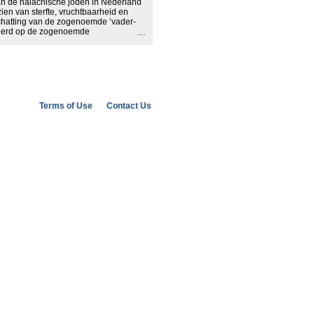
van de halachische joden in Nederland
ien van sterfte, vruchtbaarheid en
schatting van de zogenoemde ‘vader-
seerd op de zogenoemde
r van het Onderzoek onder de joden in
trokken van 1.036 personen. Door
e gaan welk percentage van deze
d aangetroffen, kan een schatting
tie joden in Nederland anno 2000. De
 uit dat de omvang van de totale
Terms of Use
Contact Us
ef buitenlandse joden) tussen de
 meest waarschijnlijk geachte
he joden en 30 procent vader-joden.