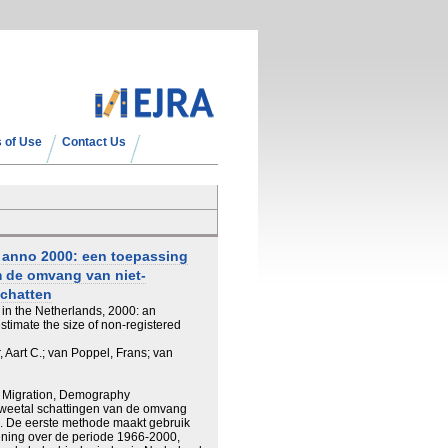
 of Use
Contact Us
d anno 2000: een toepassing
 de omvang van niet-
schatten
in the Netherlands, 2000: an
estimate the size of non-registered
r, Aart C.; van Poppel, Frans; van
 Migration, Demography
n tweetal schattingen van de omvang
d. De eerste methode maakt gebruik
ning over de periode 1966-2000,