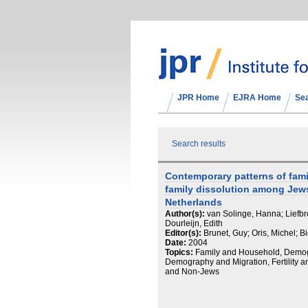
JPR Home
EJRA Home
Se
Search results
Contemporary patterns of famil
family dissolution among Jew
Netherlands
Author(s):
van Solinge, Hanna; Liefbro
Dourleijn, Edith
Editor(s):
Brunet, Guy; Oris, Michel; B
Date:
2004
Topics:
Family and Household, Demogr
Demography and Migration, Fertility 
and Non-Jews