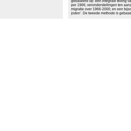
gebaseerd op: een integrale telling 
per 1966; veronderstellingen ten aanz
migratie over 1966-2000; en een bij
joden’. De tweede methode is geba
vangsthervangstmethode. In het kade
Nederland 1999 is een steekproef ge
voor verschillende administratieve
bestanden van joodse personen na t
personen tevens in de steekproef wer
worden gemaakt van de totale popula
resultaten van beide methoden wijzen
populatie joden in Nederland (inclusi
41.000 en 45.000 ligt, met 43.000 als
schatting.
Hiervan betreft 70 procent halachisc