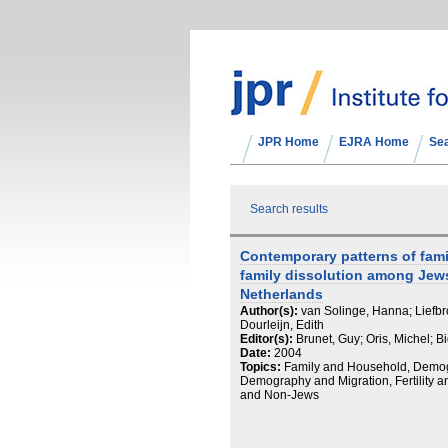
JPR Home
EJRA Home
Se
Search results
Contemporary patterns of famil
family dissolution among Jew
Netherlands
Author(s):
van Solinge, Hanna; Liefbro
Dourleijn, Edith
Editor(s):
Brunet, Guy; Oris, Michel; B
Date:
2004
Topics:
Family and Household, Demogr
Demography and Migration, Fertility 
and Non-Jews