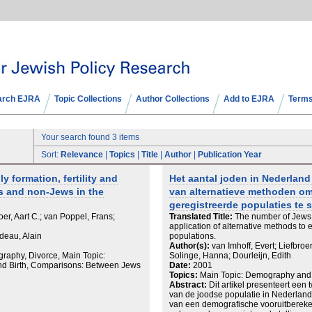
arch EJRA
Topic Collections
Author Collections
Add to EJRA
Terms
Your search found 3 items
Sort:
Relevance
|
Topics
|
Title
|
Author
|
Publication Year
y formation, fertility and
Het aantal joden in Nederlan
s and non-Jews in the
van alternatieve methoden om
geregistreerde populaties te 
er, Aart C.; van Poppel, Frans;
Translated Title:
The number of Jews 
application of alternative methods to 
ideau, Alain
populations.
Author(s):
van Imhoff, Evert; Liefbroe
aphy, Divorce, Main Topic:
Solinge, Hanna; Dourleijn, Edith
and Birth, Comparisons: Between Jews
Date:
2001
Topics:
Main Topic: Demography and
Abstract:
Dit artikel presenteert ee
van de joodse populatie in Nederlan
van een demografische vooruitbereke