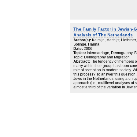
The Family Factor in Jewish-Ge
Analysis of The Netherlands
Author(s):
Kalmijn, Matthijs; Liefbroer
Solinge, Hanna
Date:
2006
Topics:
Intermarriage, Demography, Fa
Topic: Demography and Migration
Abstract:
The tendency of members of
marry within their group has been cons
role of ascription in modern society. Wha
this process? To answer this question,
Jews in the Netherlands, using a uniqu
approach (i.e., multilevel analyses of 
almost a third of the variation in Jewi
common family factor. Measured indica
underlying mechanisms: the intergener
identities and the intergenerational 
mating opportunities. Together, these
total family influence.