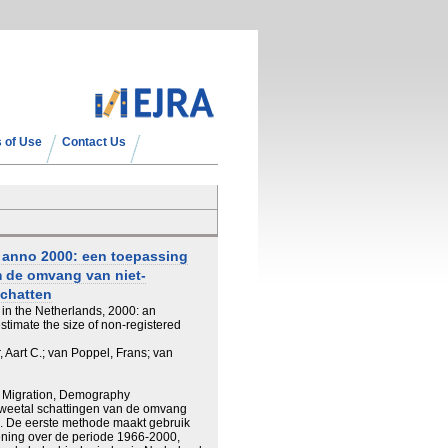
 of Use
Contact Us
d anno 2000: een toepassing
 de omvang van niet-
schatten
in the Netherlands, 2000: an
estimate the size of non-registered
r, Aart C.; van Poppel, Frans; van
 Migration, Demography
n tweetal schattingen van de omvang
d. De eerste methode maakt gebruik
ning over de periode 1966-2000,