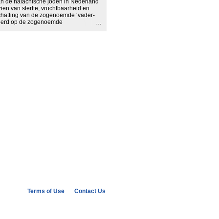
van de halachische joden in Nederland
ien van sterfte, vruchtbaarheid en
schatting van de zogenoemde ‘vader-
seerd op de zogenoemde
r van het Onderzoek onder de joden in
trokken van 1.036 personen. Door
e gaan welk percentage van deze
d aangetroffen, kan een schatting
tie joden in Nederland anno 2000. De
 uit dat de omvang van de totale
ef buitenlandse joden) tussen de
 meest waarschijnlijk geachte
he joden en 30 procent vader-joden.
Terms of Use
Contact Us