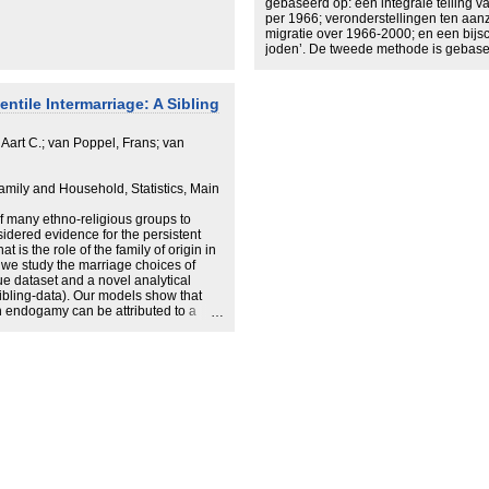
gebaseerd op: een integrale telling 
per 1966; veronderstellingen ten aanz
migratie over 1966-2000; en een bij
joden’. De tweede methode is geba
vangsthervangstmethode. In het kade
Nederland 1999 is een steekproef ge
voor verschillende administratieve
ntile Intermarriage: A Sibling
bestanden van joodse personen na t
personen tevens in de steekproef wer
worden gemaakt van de totale popula
, Aart C.; van Poppel, Frans; van
resultaten van beide methoden wijzen
populatie joden in Nederland (inclusi
41.000 en 45.000 ligt, met 43.000 als
mily and Household, Statistics, Main
schatting.
Hiervan betreft 70 procent halachisc
 many ethno-religious groups to
idered evidence for the persistent
t is the role of the family of origin in
 we study the marriage choices of
e dataset and a novel analytical
sibling-data). Our models show that
sh endogamy can be attributed to a
tors of family background point to two
ational transmission of ethnic
provision of endogamous meeting and
 mechanisms explain 75 percent of the