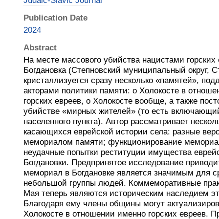
Judaic-Slavic Journal
Publication Date
2024
Abstract
На месте массового убийства нацистами горских 
Богдановка (Степновский муниципальный округ, С
кристаллизуется сразу несколько «памятей», по
акторами политики памяти: о Холокосте в отнош
горских евреев, о Холокосте вообще, а также пос
убийстве «мирных жителей» (то есть включающий
населенного пункта). Автор рассматривает нескол
касающихся еврейской истории села: разные вер
мемориалом памяти; функционирование мемориал
неудачные попытки реституции имущества еврей
Богдановки. Предпринятое исследование приводит
мемориал в Богдановке является значимым для с
небольшой группы людей. Коммеморативные практ
Мая теперь являются историческим наследием эт
Благодаря ему члены общины могут актуализиров
Холокосте в отношении именно горских евреев. П