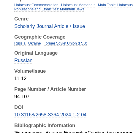
Holocaust Commemoration
Holocaust Memorials
Main Topic: Holocaus
Populations and Ethnicities: Mountain Jews
Genre
Scholarly Journal Article / Issue
Geographic Coverage
Russia
Ukraine
Former Soviet Union (FSU)
Original Language
Russian
Volume/Issue
11-12
Page Number / Article Number
94-107
DOI
10.31168/2658-3364.2024.1-2.04
Bibliographic Information
Эдуардович, Власов Евгений
«Ландшафт памяти»