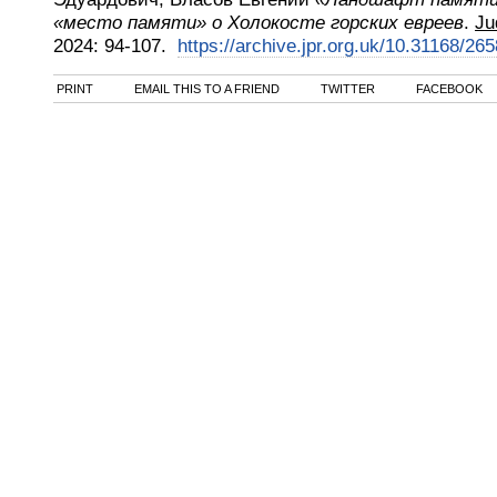
«место памяти» о Холокосте горских евреев
.
Ju
2024
:
94-107.
https://archive.jpr.org.uk/10.31168/26
PRINT
EMAIL THIS TO A FRIEND
TWITTER
FACEBOOK