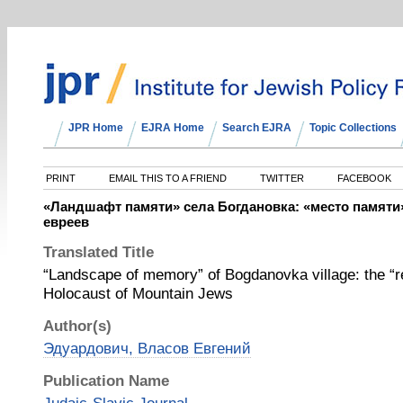
JPR Home
EJRA Home
Search EJRA
Topic Collections
PRINT
EMAIL THIS TO A FRIEND
TWITTER
FACEBOOK
«Ландшафт памяти» села Богдановка: «место памяти»
евреев
Translated Title
“Landscape of memory” of Bogdanovka village: the “r
Holocaust of Mountain Jews
Author(s)
Эдуардович, Власов Евгений
Publication Name