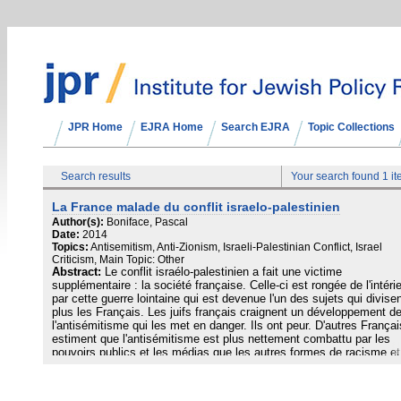
JPR Home
EJRA Home
Search EJRA
Topic Collections
Search results
Your search found 1 i
La France malade du conflit israelo-palestinien
Author(s):
Boniface, Pascal
Date:
2014
Topics:
Antisemitism, Anti-Zionism, Israeli-Palestinian Conflict, Israel
Criticism, Main Topic: Other
Abstract:
Le conflit israélo-palestinien a fait une victime
supplémentaire : la société française. Celle-ci est rongée de l'intéri
par cette guerre lointaine qui est devenue l'un des sujets qui divisen
plus les Français. Les juifs français craignent un développement d
l'antisémitisme qui les met en danger. Ils ont peur. D'autres Françai
estiment que l'antisémitisme est plus nettement combattu par les
pouvoirs publics et les médias que les autres formes de racisme et
discrimination. Le fossé s'élargit entre ces deux perceptions,divisa
les familles, séparant les amis, rendant trop souvent les fréquentat
impossibles entre ceux qui ne sont pas d'accord sur ces points.