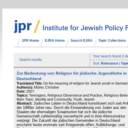
JPR Home
EJRA Home
Search EJRA
Topic Collections
Your search found 2 i
Search results
Sort:
Relevance
|
Topi
Zur Bedeutung von Religion für jüdische Jugendliche in
Deutschland
Translated Title:
On the meaning of religion for Jewish youth in German
Author(s):
Müller, Christine
Date:
2007
Topics:
Teenagers, Religious Observance and Practice, Religious Belief
Main Topic: Identity and Community, Youth: Jewish
Abstract:
Jüdisches Leben in Deutschland konstituiert sich seit An
der 1990er Jahre neu. Durch die Einwanderung von Juden aus den
Staaten der ehemaligen Sowjetunion hat sich die jüdische
Gemeinschaft zahlenmäßig vervierfacht und in ihrer Altersstruktur
verjüngt. Die Zukunft der jüdischen Gemeinden in Deutschland
erscheint heute erstmals seit Kriegsende offen: Aufblühungs- und