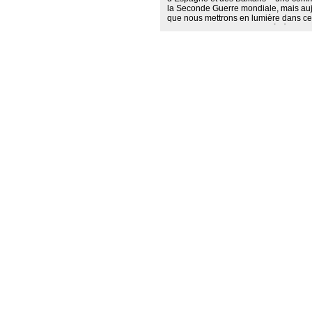
la Seconde Guerre mondiale, mais auj
que nous mettrons en lumière dans cet 
patrimonialisation musicale à témoin. 
la société à laquelle cette communauté