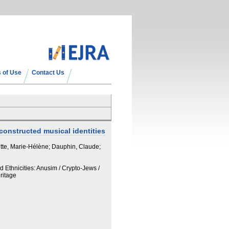
 of Use
Contact Us
onstructed musical identities
tte, Marie-Hélène; Dauphin, Claude;
 Ethnicities: Anusim / Crypto-Jews /
ritage