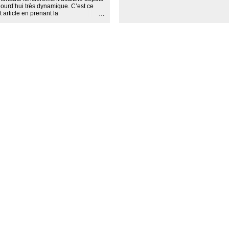
ourd’hui très dynamique. C’est ce
article en prenant la
Cela nous permettra de saisir ce que
 appartient souhaite révéler.