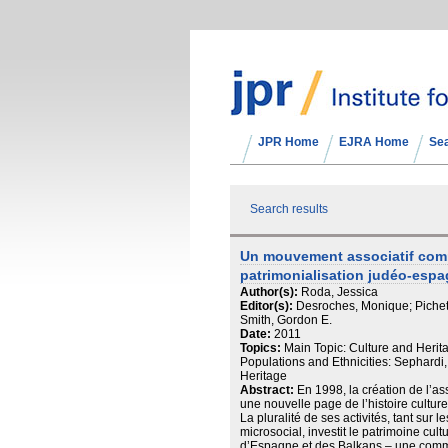
JPR Home
EJRA Home
Se
Search results
Un mouvement associatif com
patrimonialisation judéo-esp
Author(s):
Roda, Jessica
Editor(s):
Desroches, Monique; Pichet
Smith, Gordon E.
Date:
2011
Topics:
Main Topic: Culture and Herit
Populations and Ethnicities: Sephardi
Heritage
Abstract:
En 1998, la création de l’a
une nouvelle page de l’histoire cultu
La pluralité de ses activités, tant sur
microsocial, investit le patrimoine cu
d’Espagne et des Balkans – une commu