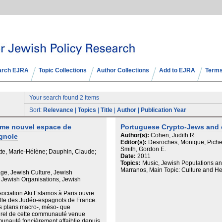
arch EJRA
Topic Collections
Author Collections
Add to EJRA
Terms
Your search found 2 items
Sort:
Relevance
|
Topics
|
Title
|
Author
|
Publication Year
me nouvel espace de
Portuguese Crypto-Jews and c
Author(s):
Cohen, Judith R.
agnole
Editor(s):
Desroches, Monique; Piche
Smith, Gordon E.
te, Marie-Hélène; Dauphin, Claude;
Date:
2011
Topics:
Music, Jewish Populations and
Marranos, Main Topic: Culture and He
age, Jewish Culture, Jewish
, Jewish Organisations, Jewish
ssociation Aki Estamos à Paris ouvre
relle des Judéo-espagnols de France.
 les plans macro-, méso- que
lturel de cette communauté venue
nauté foncièrement affaiblie depuis