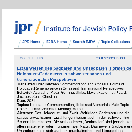
JPR Home
EJRA Home
Search EJRA
Topic Collections
Search results
Your search found 1 i
Erzählweisen des Sagbaren und Unsagbaren: Formen de
Holocaust-Gedenkens in schweizerischen und
transnationalen Perspektiven
Translated Title:
Between Commemoration and Amnesia: Forms of
Holocaust Remembrance in Swiss and Transnational Perspectives
Editor(s):
Azaryahu, Maoz; Gehring, Ulrike; Meyer, Fabienne; Picard,
Jacques; Späti, Christina
Date:
2021
Topics:
Holocaust Commemoration, Holocaust Memorials, Main Topic:
Holocaust and Memorial, Memory, Memorial
Abstract:
Das Holocaust- und Zweit-Weltkriegs-Gedenken und die
daraus erwachsenen Erzählungen haben auch in der Schweiz ihre
Spuren hinterlassen. Die vorhandenen „Denkmäler“ sind jedoch nich
allein materieller oder monumentaler Natur. Das jeweils Sagbare un
Unsagbare zeigt sich auch im musikalischen und literarischen