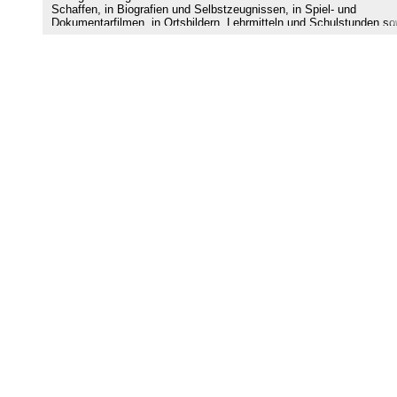
Schaffen, in Biografien und Selbstzeugnissen, in Spiel- und
Dokumentarfilmen, in Ortsbildern, Lehrmitteln und Schulstunden so
in Debatten über Restitutions- oder Rehabilitierungsforderungen. In
diesem Buch werden unterschiedliche Aspekte und Modi der kulture
Erinnerung versammelt, und gleichzeitig stellen die darin zur Sprac
kommenden Erzählweisen ein Plädoyer der transnationalen Lesart 
Holocaust-Gedenken dar. Aus dem semantische wie territoriale
Grenzen überschreitenden Wissen lässt sich einiges für die eigene
Disposition lernen. Deswegen geht dieser Sammelband von der
Schweiz aus, trägt aber ebenso Beispiele vor, die dänische, deutsc
israelische, österreichische, schwedische oder ungarische Belange
berühren.