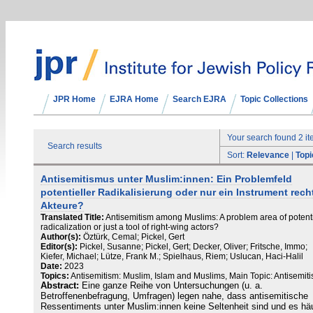
JPR Home
EJRA Home
Search EJRA
Topic Collections
Your search found 2 i
Search results
Sort:
Relevance
|
Topi
Antisemitismus unter Muslim:innen: Ein Problemfeld
potentieller Radikalisierung oder nur ein Instrument rech
Akteure?
Translated Title:
Antisemitism among Muslims: A problem area of ​​potent
radicalization or just a tool of right-wing actors?
Author(s):
Öztürk, Cemal; Pickel, Gert
Editor(s):
Pickel, Susanne; Pickel, Gert; Decker, Oliver; Fritsche, Immo;
Kiefer, Michael; Lütze, Frank M.; Spielhaus, Riem; Uslucan, Haci-Halil
Date:
2023
Topics:
Antisemitism: Muslim, Islam and Muslims, Main Topic: Antisemit
Abstract:
Eine ganze Reihe von Untersuchungen (u. a.
Betroffenenbefragung, Umfragen) legen nahe, dass antisemitische
Ressentiments unter Muslim:innen keine Seltenheit sind und es hä