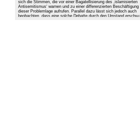
sich die Stimmen, die vor einer Bagatellisierung des ,islamisierten
Antisemitismus‘ warnen und zu einer differenzierten Beschäftigung
dieser Problemlage aufrufen. Parallel dazu lässt sich jedoch auch
beobachten, dass eine solche Debatte durch den Umstand erschwe
wird, dass rechte Entrepreneure und Parteien diese Diskurse rhetor
ausschlachten und die Muslim:innen und den Islam unter
Generalverdacht stellen. Der vorliegende Beitrag nähert sich der
Debatte auf Grundlage einer empirischen Auswertung der Leipziger
Autoritarismus-Studie (2020) und liefert eine Analyse der Prävalenz
Ursachen antisemitischer Einstellungsmuster in Deutschland. Im
Fokus der Untersuchung steht dabei die Verbreitung des
Antisemitismus unter Muslim:innen, aber auch die Frage, welche Ro
und Eigenheiten dieser im Geflecht des Antisemitismus in Deutsch
einnimmt. Diskutiert wird dabei vor allem die Frage, welche Bedeut
dem Faktor der Religion (u. a. religiöse Wir-Konstruktionen und
fundamentalistische Einstellungsmuster) in dieser Gemengelage
beigemessen werden kann.